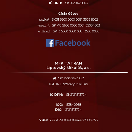
IČ DPH:
SK2020428003
Čísla účtov
bežný:
SK31 5600 0000 0081 3503 8002
verejný:
SK 48 5600 0000 0081 3503 1003
mládež:
SK13 5600 0000 0081 3503 9005
MFK TATRAN
Liptovský Mikuláš, a.s.
Smrečianska 612
031 04 Liptovský Mikuláš
IČ DPH:
SK2121513724
IČO:
53840968
DIČ:
2121513724
VUB:
SK33 0200 0000 0044 7790 7353