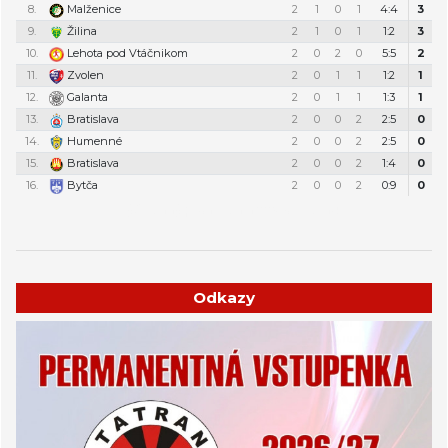
8.
Malženice
2
1
0
1
4:4
3
9.
Žilina
2
1
0
1
1:2
3
10.
Lehota pod Vtáčnikom
2
0
2
0
5:5
2
11.
Zvolen
2
0
1
1
1:2
1
12.
Galanta
2
0
1
1
1:3
1
13.
Bratislava
2
0
0
2
2:5
0
14.
Humenné
2
0
0
2
2:5
0
15.
Bratislava
2
0
0
2
1:4
0
16.
Bytča
2
0
0
2
0:9
0
Týždenný plán tréningov a stretnutí
Odkazy