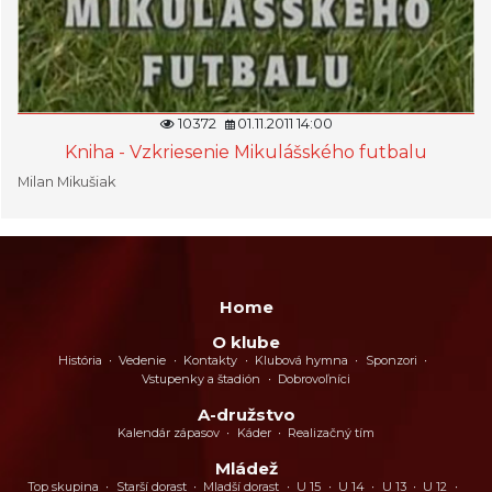
10372
01.11.2011 14:00
Kniha - Vzkriesenie Mikulášského futbalu
Milan Mikušiak
Home
O klube
História
Vedenie
Kontakty
Klubová hymna
Sponzori
Vstupenky a štadión
Dobrovoľníci
A-družstvo
Kalendár zápasov
Káder
Realizačný tím
Mládež
Top skupina
Starší dorast
Mladší dorast
U 15
U 14
U 13
U 12