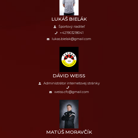
LUKÁŠ BIELÁK
Športový riaditeľ
+421903218041
lukas.bielak@gmail.com
DÁVID WEISS
Administrátor internetovej stránky
weiss.cfc@gmail.com
MATÚŠ MORAVČÍK