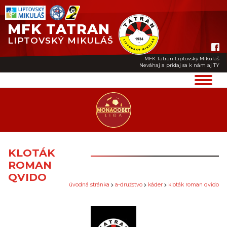
MFK TATRAN
LIPTOVSKÝ MIKULÁŠ
MFK Tatran Liptovský Mikuláš
Neváhaj a pridaj sa k nám aj TY
KLOTÁK
ROMAN
QVIDO
úvodná stránka
a-družstvo
káder
kloták roman qvido