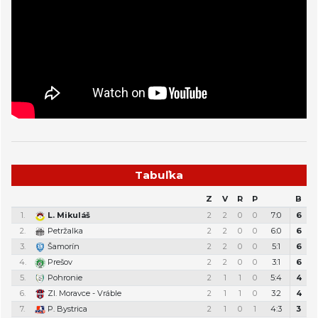
Tabuľka
Z
V
R
P
B
1.
L. Mikuláš
2
2
0
0
7:0
6
2.
Petržalka
2
2
0
0
6:0
6
3.
Šamorín
2
2
0
0
5:1
6
4.
Prešov
2
2
0
0
3:1
6
5.
Pohronie
2
1
1
0
5:4
4
6.
Zl. Moravce - Vráble
2
1
1
0
3:2
4
7.
P. Bystrica
2
1
0
1
4:3
3