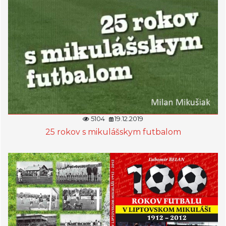
5104
19.12.2019
25 rokov s mikulášskym futbalom