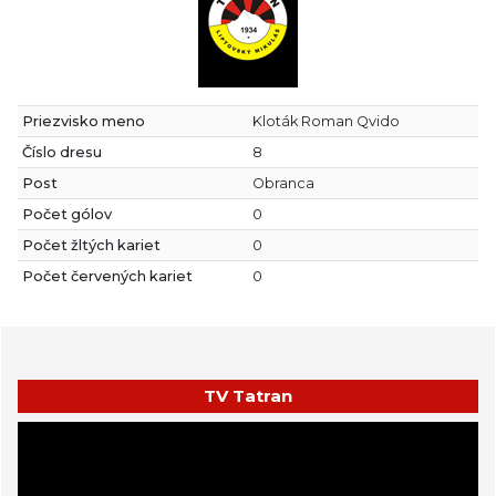
Priezvisko meno
Kloták Roman Qvido
Číslo dresu
8
Post
Obranca
Počet gólov
0
Počet žltých kariet
0
Počet červených kariet
0
TV Tatran