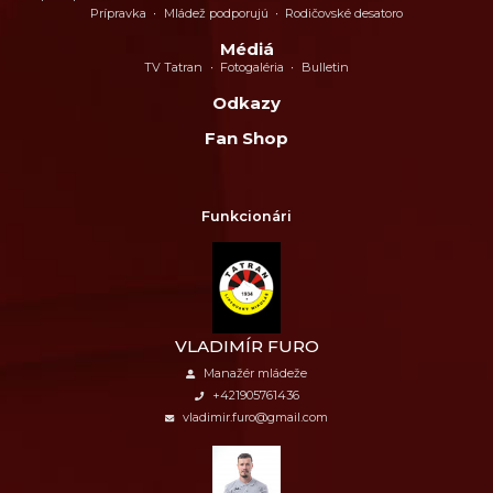
Prípravka
Mládež podporujú
Rodičovské desatoro
Médiá
TV Tatran
Fotogaléria
Bulletin
Odkazy
Fan Shop
Funkcionári
VLADIMÍR FURO
Manažér mládeže
+421905761436
vladimir.furo@gmail.com