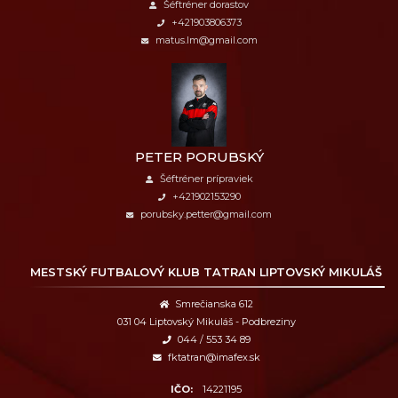
Šéftréner dorastov
+421903806373
matus.lm@gmail.com
PETER PORUBSKÝ
Šéftréner prípraviek
+421902153290
porubsky.petter@gmail.com
MESTSKÝ FUTBALOVÝ KLUB
TATRAN LIPTOVSKÝ MIKULÁŠ
Smrečianska 612
031 04 Liptovský Mikuláš - Podbreziny
044 / 553 34 89
fktatran@imafex.sk
IČO:
14221195