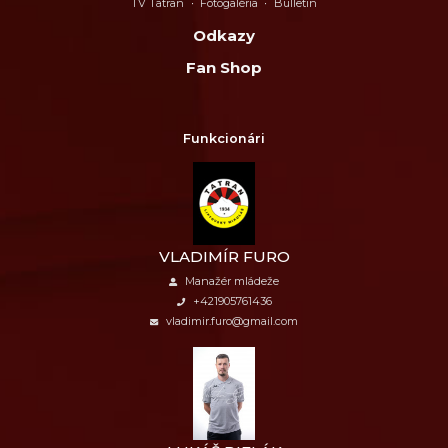
TV Tatran
Fotogaléria
Bulletin
Odkazy
Fan Shop
Funkcionári
VLADIMÍR FURO
Manažér mládeže
+421905761436
vladimir.furo@gmail.com