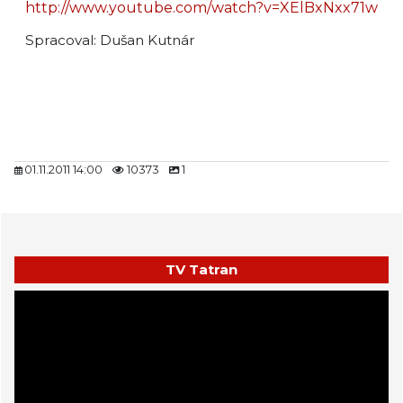
http://www.youtube.com/watch?v=XElBxNxx71w
Spracoval: Dušan Kutnár
01.11.2011 14:00
10373
1
TV Tatran