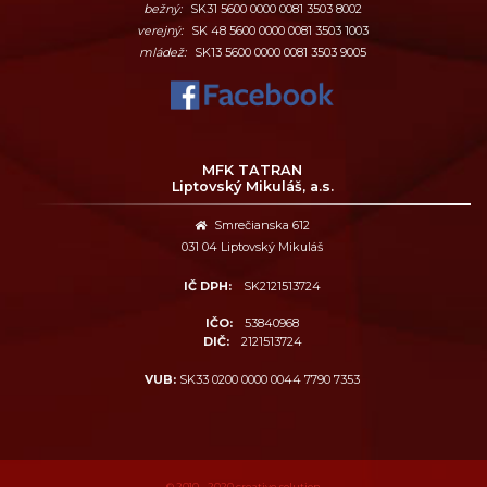
bežný:
SK31 5600 0000 0081 3503 8002
verejný:
SK 48 5600 0000 0081 3503 1003
mládež:
SK13 5600 0000 0081 3503 9005
MFK TATRAN
Liptovský Mikuláš, a.s.
Smrečianska 612
031 04 Liptovský Mikuláš
IČ DPH:
SK2121513724
IČO:
53840968
DIČ:
2121513724
VUB:
SK33 0200 0000 0044 7790 7353
© 2010 - 2020
creative solution