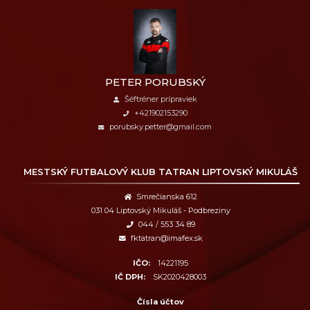
PETER PORUBSKÝ
Šéftréner prípraviek
+421902153290
porubsky.petter@gmail.com
MESTSKÝ FUTBALOVÝ KLUB
TATRAN LIPTOVSKÝ MIKULÁŠ
Smrečianska 612
031 04 Liptovský Mikuláš - Podbreziny
044 / 553 34 89
fktatran@imafex.sk
IČO:
14221195
IČ DPH:
SK2020428003
Čísla účtov