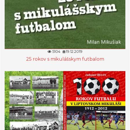
5104
19.12.2019
25 rokov s mikulášskym futbalom