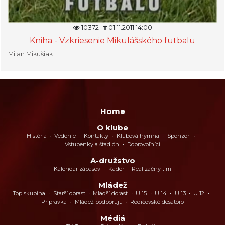
10372
01.11.2011 14:00
Kniha - Vzkriesenie Mikulášského futbalu
Milan Mikušiak
Home
O klube
História
Vedenie
Kontakty
Klubová hymna
Sponzori
Vstupenky a štadión
Dobrovoľníci
A-družstvo
Kalendár zápasov
Káder
Realizačný tím
Mládež
Top skupina
Starší dorast
Mladší dorast
U 15
U 14
U 13
U 12
Prípravka
Mládež podporujú
Rodičovské desatoro
Médiá