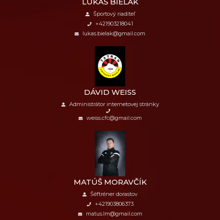
LUKÁŠ BIELÁK
Športový riaditeľ
+421903218041
lukas.bielak@gmail.com
DÁVID WEISS
Administrátor internetovej stránky
weiss.cfc@gmail.com
MATÚŠ MORAVČÍK
Šéftréner dorastov
+421903806373
matus.lm@gmail.com