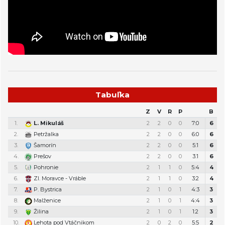
Tabuľka
Z
V
R
P
B
1.
L. Mikuláš
2
2
0
0
7:0
6
2.
Petržalka
2
2
0
0
6:0
6
3.
Šamorín
2
2
0
0
5:1
6
4.
Prešov
2
2
0
0
3:1
6
5.
Pohronie
2
1
1
0
5:4
4
6.
Zl. Moravce - Vráble
2
1
1
0
3:2
4
7.
P. Bystrica
2
1
0
1
4:3
3
8.
Malženice
2
1
0
1
4:4
3
9.
Žilina
2
1
0
1
1:2
3
10.
Lehota pod Vtáčnikom
2
0
2
0
5:5
2