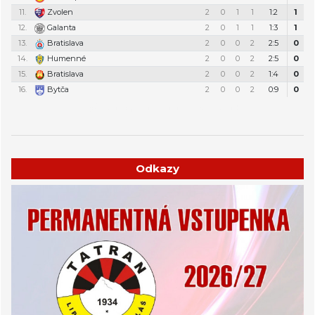
11.
Zvolen
2
0
1
1
1:2
1
12.
Galanta
2
0
1
1
1:3
1
13.
Bratislava
2
0
0
2
2:5
0
14.
Humenné
2
0
0
2
2:5
0
15.
Bratislava
2
0
0
2
1:4
0
16.
Bytča
2
0
0
2
0:9
0
Týždenný plán tréningov a stretnutí
Odkazy