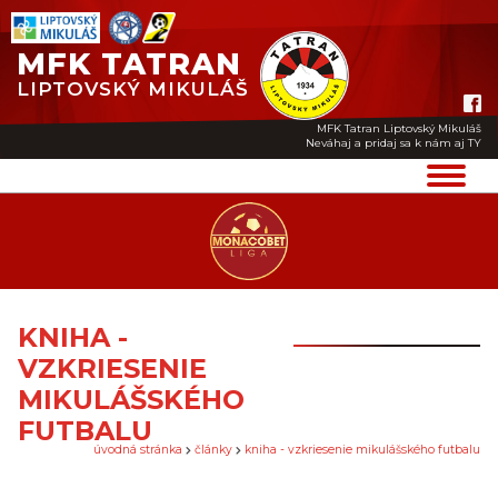
MFK TATRAN
LIPTOVSKÝ MIKULÁŠ
MFK Tatran Liptovský Mikuláš
Neváhaj a pridaj sa k nám aj TY
KNIHA -
VZKRIESENIE
MIKULÁŠSKÉHO
FUTBALU
úvodná stránka
články
kniha - vzkriesenie mikulášského futbalu