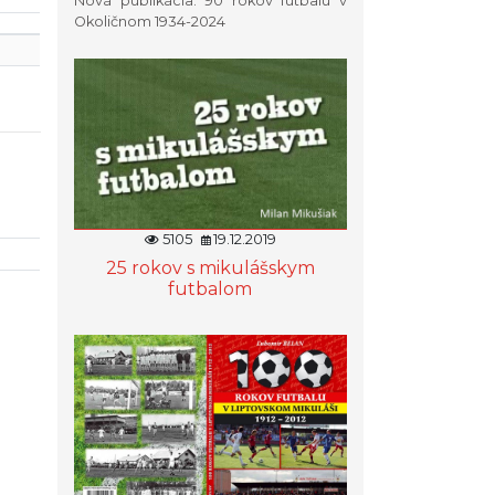
Nová publikácia: 90 rokov futbalu v
Okoličnom 1934-2024
5105
19.12.2019
25 rokov s mikulášskym
futbalom