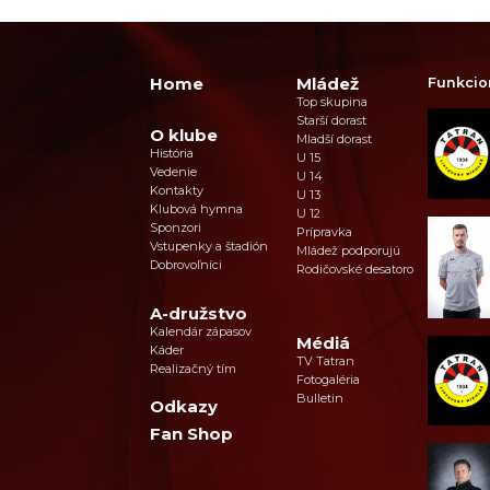
Home
Mládež
Funkcio
Top skupina
Starší dorast
O klube
Mladší dorast
História
U 15
Vedenie
U 14
Kontakty
U 13
Klubová hymna
U 12
Sponzori
Prípravka
Vstupenky a štadión
Mládež podporujú
Dobrovoľníci
Rodičovské desatoro
A-družstvo
Kalendár zápasov
Médiá
Káder
TV Tatran
Realizačný tím
Fotogaléria
Bulletin
Odkazy
Fan Shop