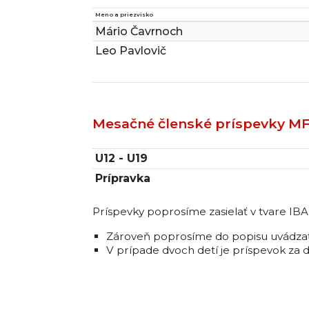
Meno a priezvisko
Mário Čavrnoch
Leo Pavlovič
Mesačné členské príspevky MF
U12 - U19
Prípravka
Príspevky poprosíme zasielať v tvare IBA
Zároveň poprosíme do popisu uvádzať 
V prípade dvoch detí je príspevok za d