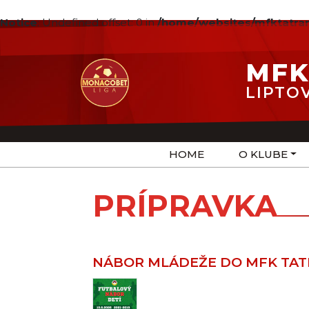
Notice
: Undefined offset: 0 in
/home/websites/mfktatran
MFK
LIPTO
HOME
O KLUBE
PRÍPRAVKA
NÁBOR MLÁDEŽE DO MFK TAT