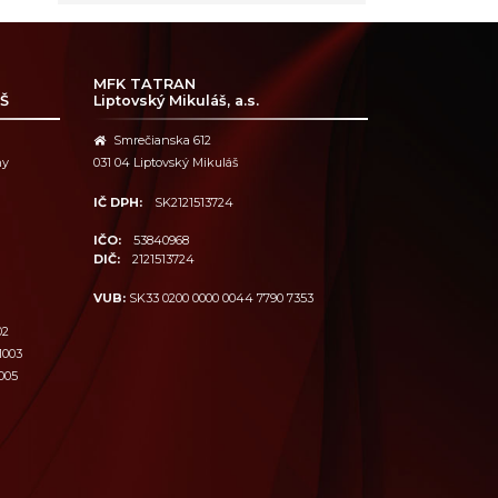
MFK TATRAN
Š
Liptovský Mikuláš, a.s.
Smrečianska 612
ny
031 04 Liptovský Mikuláš
IČ DPH:
SK2121513724
IČO:
53840968
DIČ:
2121513724
VUB:
SK33 0200 0000 0044 7790 7353
02
1003
005