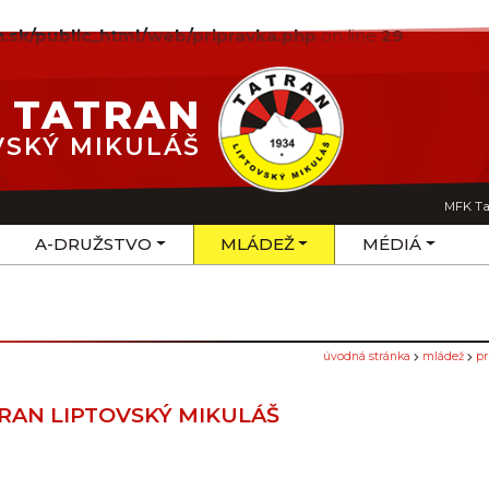
.sk/public_html/web/pripravka.php
on line
29
 TATRAN
VSKÝ MIKULÁŠ
MFK Ta
A-DRUŽSTVO
MLÁDEŽ
MÉDIÁ
úvodná stránka
mládež
pr
RAN LIPTOVSKÝ MIKULÁŠ