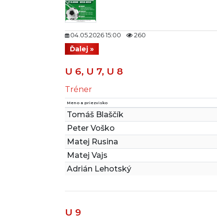
04.05.2026 15:00
260
Ďalej »
U 6, U 7, U 8
Tréner
Meno a priezvisko
Tomáš Blaščík
Peter Voško
Matej Rusina
Matej Vajs
Adrián Lehotský
U 9