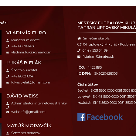
nári
MESTSKÝ FUTBALOVÝ KLUB
TATRAN LIPTOVSKÝ MIKULÁ
VLADIMÍR FURO
Smrečianska 612
Manažér mládeže
031 04 Liptovský Mikuláš - Podbrezi
+421905761436
044 / 553 34 89
vladimir.furo@gmail.com
fktatran@imafex.sk
LUKÁŠ BIELÁK
IČO:
14221195
Športový riaditeľ
IČ DPH:
SK2020428003
+421903218041
lukas.bielak@gmail.com
Čísla účtov
bežný:
SK31 5600 0000 0081 3503 80
DÁVID WEISS
verejný:
SK 48 5600 0000 0081 3503 
mládež:
SK13 5600 0000 0081 3503 9
Administrátor internetovej stránky
weiss.cfc@gmail.com
MATÚŠ MORAVČÍK
Šéftréner dorastov