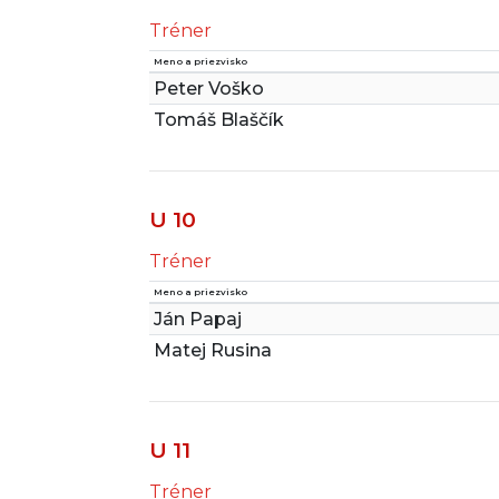
Tréner
Meno a priezvisko
Peter Voško
Tomáš Blaščík
U 10
Tréner
Meno a priezvisko
Ján Papaj
Matej Rusina
U 11
Tréner