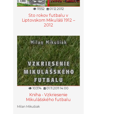
11552
01.12.2012
Sto rokov futbalu v
Liptovskom Mikuláši 1912 –
2012
10374
01.11.2011 14:00
Kniha - Vzkriesenie
Mikulášského futbalu
Milan Mikušiak