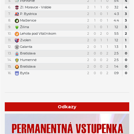
5.
Pohronie
2
1
1
0
5:4
4
6.
Zl. Moravce - Vráble
2
1
1
0
3:2
4
7.
P. Bystrica
2
1
0
1
4:3
3
8.
Malženice
2
1
0
1
4:4
3
9.
Žilina
2
1
0
1
1:2
3
10.
Lehota pod Vtáčnikom
2
0
2
0
5:5
2
11.
Zvolen
2
0
1
1
1:2
1
12.
Galanta
2
0
1
1
1:3
1
13.
Bratislava
2
0
0
2
2:5
0
14.
Humenné
2
0
0
2
2:5
0
15.
Bratislava
2
0
0
2
1:4
0
16.
Bytča
2
0
0
2
0:9
0
Týždenný plán tréningov a stretnutí
Odkazy