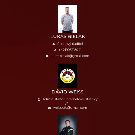
LUKÁŠ BIELÁK
Športový riaditeľ
+421903218041
lukas.bielak@gmail.com
DÁVID WEISS
Administrátor internetovej stránky
weiss.cfc@gmail.com