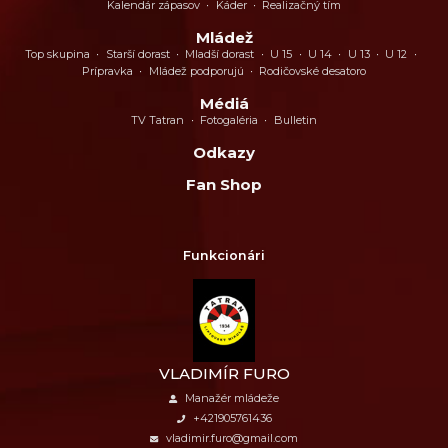
Kalendár zápasov
Káder
Realizačný tím
Mládež
Top skupina
Starší dorast
Mladší dorast
U 15
U 14
U 13
U 12
Prípravka
Mládež podporujú
Rodičovské desatoro
Médiá
TV Tatran
Fotogaléria
Bulletin
Odkazy
Fan Shop
Funkcionári
VLADIMÍR FURO
Manažér mládeže
+421905761436
vladimir.furo@gmail.com