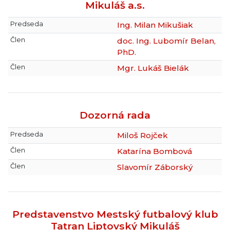
Mikuláš a.s.
Predseda
Ing. Milan Mikušiak
Člen
doc. Ing. Lubomír Belan,
PhD.
Člen
Mgr. Lukáš Bielák
Dozorná rada
Predseda
Miloš Rojček
Člen
Katarína Bombová
Člen
Slavomír Záborský
Predstavenstvo Mestský futbalový klub
Tatran Liptovský Mikuláš