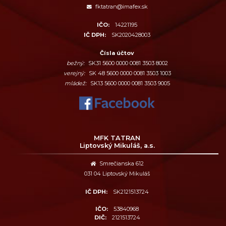
fktatran@imafex.sk
IČO:
14221195
IČ DPH:
SK2020428003
Čísla účtov
bežný:
SK31 5600 0000 0081 3503 8002
verejný:
SK 48 5600 0000 0081 3503 1003
mládež:
SK13 5600 0000 0081 3503 9005
MFK TATRAN
Liptovský Mikuláš, a.s.
Smrečianska 612
031 04 Liptovský Mikuláš
IČ DPH:
SK2121513724
IČO:
53840968
DIČ:
2121513724