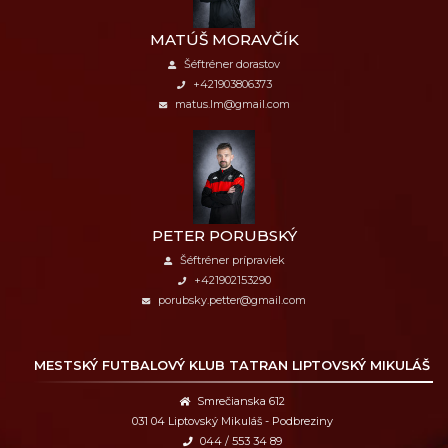
MATÚŠ MORAVČÍK
Šéftréner dorastov
+421903806373
matus.lm@gmail.com
PETER PORUBSKÝ
Šéftréner prípraviek
+421902153290
porubsky.petter@gmail.com
MESTSKÝ FUTBALOVÝ KLUB
TATRAN LIPTOVSKÝ MIKULÁŠ
Smrečianska 612
031 04 Liptovský Mikuláš - Podbreziny
044 / 553 34 89