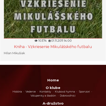
10374
01.11.2011 14:00
Kniha - Vzkriesenie Mikulášského futbalu
Milan Mikušiak
Home
O klube
História
Vedenie
Kontakty
Klubová hymna
Sponzori
Vstupenky a štadión
Dobrovoľníci
A-družstvo