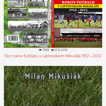
11552
01.12.2012
Sto rokov futbalu v Liptovskom Mikuláši 1912 – 2012