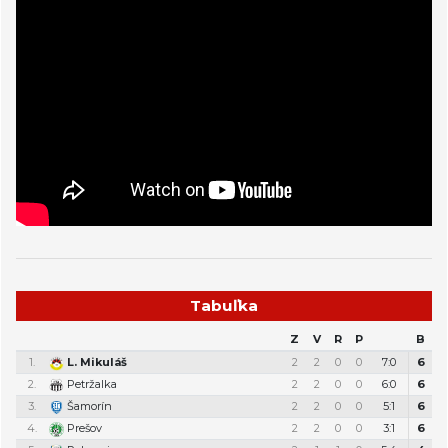
Tabuľka
Z
V
R
P
B
1.
L. Mikuláš
2
2
0
0
7:0
6
2.
Petržalka
2
2
0
0
6:0
6
3.
Šamorín
2
2
0
0
5:1
6
4.
Prešov
2
2
0
0
3:1
6