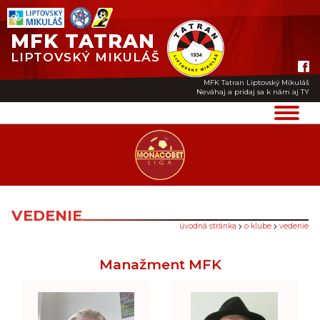
MFK TATRAN
LIPTOVSKÝ MIKULÁŠ
MFK Tatran Liptovský Mikuláš
Neváhaj a pridaj sa k nám aj TY
VEDENIE
úvodná stránka
o klube
vedenie
Manažment MFK