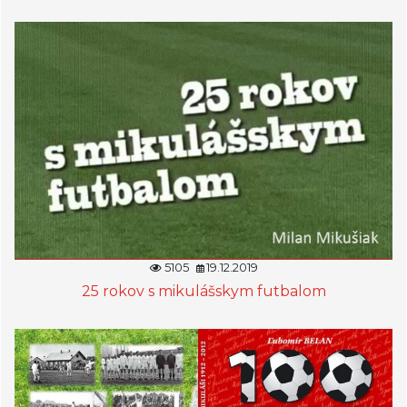
5105
19.12.2019
25 rokov s mikulášskym futbalom