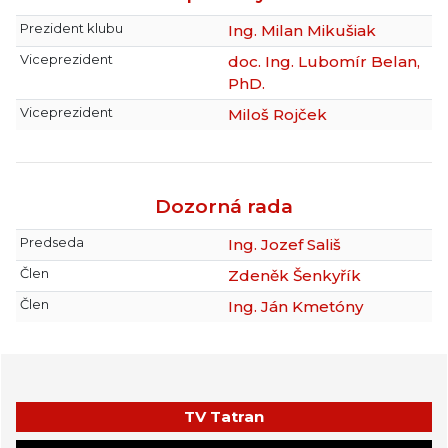
Prezident klubu
Ing. Milan Mikušiak
Viceprezident
doc. Ing. Lubomír Belan,
PhD.
Viceprezident
Miloš Rojček
Dozorná rada
Predseda
Ing. Jozef Sališ
Člen
Zdeněk Šenkyřík
Člen
Ing. Ján Kmetóny
TV Tatran