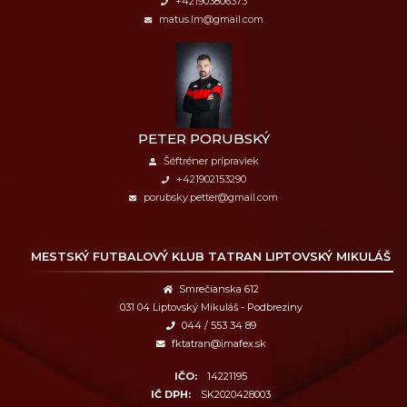
+421903806373
matus.lm@gmail.com
PETER PORUBSKÝ
Šéftréner prípraviek
+421902153290
porubsky.petter@gmail.com
MESTSKÝ FUTBALOVÝ KLUB
TATRAN LIPTOVSKÝ MIKULÁŠ
Smrečianska 612
031 04 Liptovský Mikuláš - Podbreziny
044 / 553 34 89
fktatran@imafex.sk
IČO:
14221195
IČ DPH:
SK2020428003