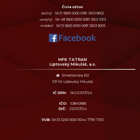
Čísla účtov
bežný:
SK31 5600 0000 0081 3503 8002
verejný:
SK 48 5600 0000 0081 3503 1003
mládež:
SK13 5600 0000 0081 3503 9005
MFK TATRAN
Liptovský Mikuláš, a.s.
Smrečianska 612
031 04 Liptovský Mikuláš
IČ DPH:
SK2121513724
IČO:
53840968
DIČ:
2121513724
VUB:
SK33 0200 0000 0044 7790 7353