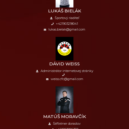
LUKÁŠ BIELÁK
Športový riaditeľ
+421903218041
lukas.bielak@gmail.com
DÁVID WEISS
Administrátor internetovej stránky
weiss.cfc@gmail.com
MATÚŠ MORAVČÍK
Šéftréner dorastov