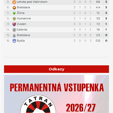
9.
Lehota pod Vtáčnikom
3
0
3
0
6:6
3
10.
Bratislava
3
1
0
2
4:4
3
11.
Žilina
2
1
0
1
1:2
3
12.
Humenné
3
1
0
2
3:5
3
13.
Zvolen
3
0
1
2
1:3
1
14.
Galanta
3
0
1
2
1:6
1
15.
Bratislava
2
0
0
2
2:5
0
16.
Bytča
3
0
0
3
0:12
0
Týždenný plán tréningov a stretnutí
Odkazy