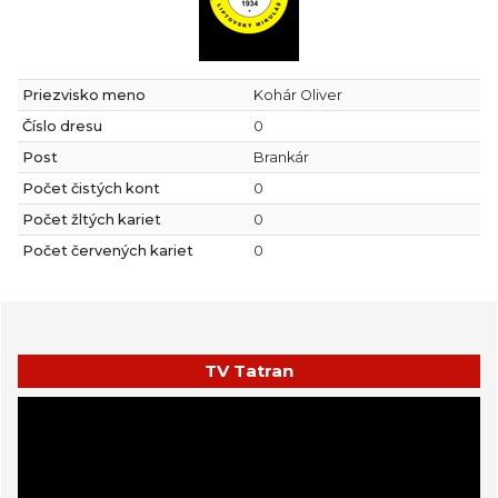
Priezvisko meno
Kohár Oliver
Číslo dresu
0
Post
Brankár
Počet čistých kont
0
Počet žltých kariet
0
Počet červených kariet
0
TV Tatran