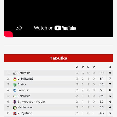
Tabuľka
Z
V
R
P
B
1.
Petržalka
3
3
0
0
9:0
9
2.
L. Mikuláš
3
2
1
0
8:1
7
3.
Prešov
3
2
1
0
4:2
7
4.
Šamorín
2
2
0
0
5:1
6
5.
Pohronie
2
1
1
0
5:4
4
6.
Zl. Moravce - Vráble
2
1
1
0
3:2
4
7.
Malženice
3
1
1
1
5:5
4
8.
P. Bystrica
2
1
0
1
4:3
3