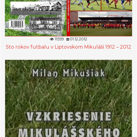
11559
01.12.2012
Sto rokov futbalu v Liptovskom Mikuláši 1912 – 2012