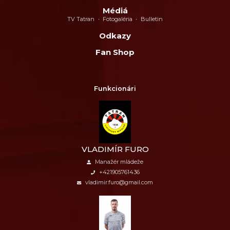
Médiá
TV Tatran
Fotogaléria
Bulletin
Odkazy
Fan Shop
Funkcionári
VLADIMÍR FURO
Manažér mládeže
+421905761436
vladimir.furo@gmail.com