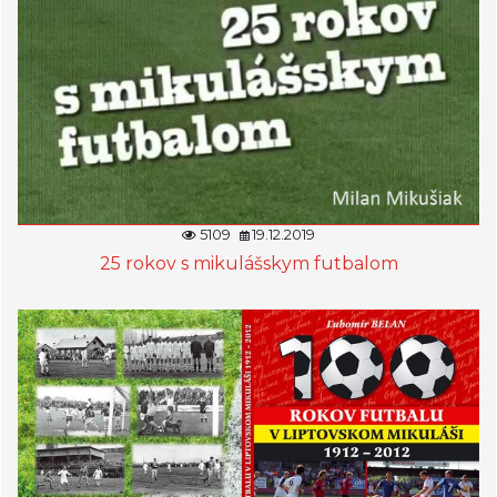
5109
19.12.2019
25 rokov s mikulášskym futbalom