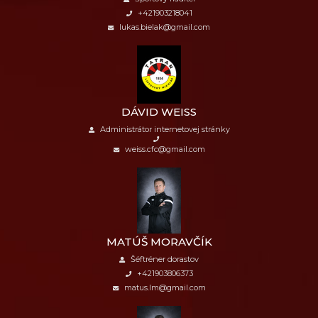
+421903218041
lukas.bielak@gmail.com
DÁVID WEISS
Administrátor internetovej stránky
weiss.cfc@gmail.com
MATÚŠ MORAVČÍK
Šéftréner dorastov
+421903806373
matus.lm@gmail.com