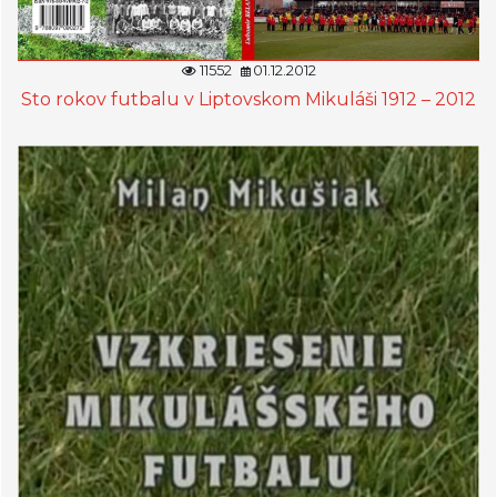
11552
01.12.2012
Sto rokov futbalu v Liptovskom Mikuláši 1912 – 2012