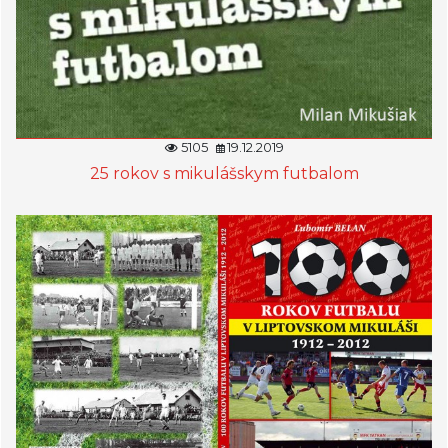
5105
19.12.2019
25 rokov s mikulášskym futbalom