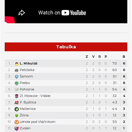
Tabuľka
Z
V
R
P
B
1.
L. Mikuláš
2
2
0
0
7:0
6
2.
Petržalka
2
2
0
0
6:0
6
3.
Šamorín
2
2
0
0
5:1
6
4.
Prešov
2
2
0
0
3:1
6
5.
Pohronie
2
1
1
0
5:4
4
6.
Zl. Moravce - Vráble
2
1
1
0
3:2
4
7.
P. Bystrica
2
1
0
1
4:3
3
8.
Malženice
2
1
0
1
4:4
3
9.
Žilina
2
1
0
1
1:2
3
10.
Lehota pod Vtáčnikom
2
0
2
0
5:5
2
11.
Zvolen
2
0
1
1
1:2
1