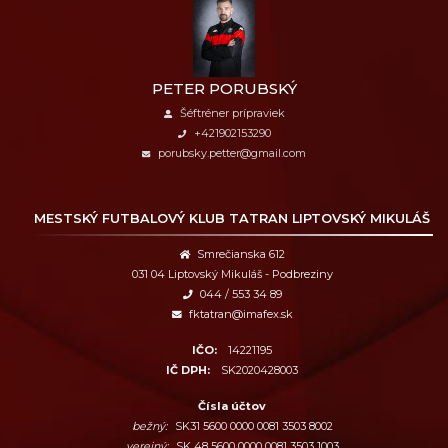
PETER PORUBSKÝ
Šéftréner prípraviek
+421902153290
porubsky.petter@gmail.com
MESTSKÝ FUTBALOVÝ KLUB
TATRAN LIPTOVSKÝ MIKULÁŠ
Smrečianska 612
031 04 Liptovský Mikuláš - Podbreziny
044 / 553 34 89
fktatran@imafex.sk
IČO:
14221195
IČ DPH:
SK2020428003
Čísla účtov
bežný:
SK31 5600 0000 0081 3503 8002
verejný:
SK 48 5600 0000 0081 3503 1003