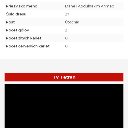
Priezvisko meno
Daneji Abdulhakim Ahmad
Číslo dresu
27
Post
Útočník
Počet gólov
2
Počet žltých kariet
0
Počet červených kariet
0
TV Tatran