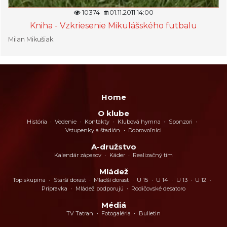
10374
01.11.2011 14:00
Kniha - Vzkriesenie Mikulášského futbalu
Milan Mikušiak
Home
O klube
História
Vedenie
Kontakty
Klubová hymna
Sponzori
Vstupenky a štadión
Dobrovoľníci
A-družstvo
Kalendár zápasov
Káder
Realizačný tím
Mládež
Top skupina
Starší dorast
Mladší dorast
U 15
U 14
U 13
U 12
Prípravka
Mládež podporujú
Rodičovské desatoro
Médiá
TV Tatran
Fotogaléria
Bulletin