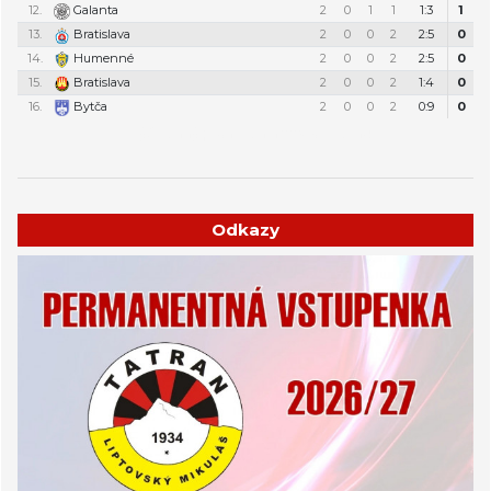
12.
Galanta
2
0
1
1
1:3
1
13.
Bratislava
2
0
0
2
2:5
0
14.
Humenné
2
0
0
2
2:5
0
15.
Bratislava
2
0
0
2
1:4
0
16.
Bytča
2
0
0
2
0:9
0
Týždenný plán tréningov a stretnutí
Odkazy