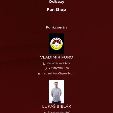
Odkazy
Fan Shop
Funkcionári
VLADIMÍR FURO
Manažér mládeže
+421905761436
vladimir.furo@gmail.com
LUKÁŠ BIELÁK
Športový riaditeľ