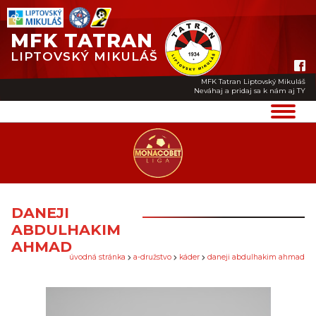
MFK TATRAN
LIPTOVSKÝ MIKULÁŠ
MFK Tatran Liptovský Mikuláš
Neváhaj a pridaj sa k nám aj TY
DANEJI
ABDULHAKIM
AHMAD
úvodná stránka
a-družstvo
káder
daneji abdulhakim ahmad