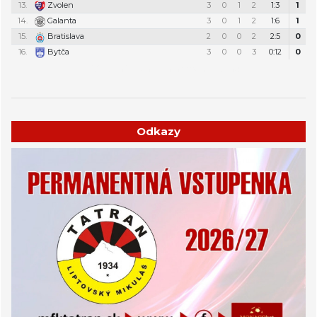
13.
Zvolen
3
0
1
2
1:3
1
14.
Galanta
3
0
1
2
1:6
1
15.
Bratislava
2
0
0
2
2:5
0
16.
Bytča
3
0
0
3
0:12
0
Týždenný plán tréningov a stretnutí
Odkazy