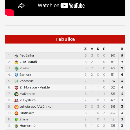
Tabuľka
Z
V
R
P
B
1.
Petržalka
3
3
0
0
9:0
9
2.
L. Mikuláš
3
2
1
0
8:1
7
3.
Prešov
3
2
1
0
4:2
7
4.
Šamorín
2
2
0
0
5:1
6
5.
Pohronie
2
1
1
0
5:4
4
6.
Zl. Moravce - Vráble
2
1
1
0
3:2
4
7.
Malženice
3
1
1
1
5:5
4
8.
P. Bystrica
2
1
0
1
4:3
3
9.
Lehota pod Vtáčnikom
3
0
3
0
6:6
3
10.
Bratislava
3
1
0
2
4:4
3
11.
Žilina
2
1
0
1
1:2
3
12.
Humenné
3
1
0
2
3:5
3