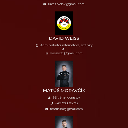
lukas.bielak@gmail.com
DÁVID WEISS
Administrátor internetovej stránky
weiss.cfc@gmail.com
MATÚŠ MORAVČÍK
Šéftréner dorastov
+421903806373
matus.lm@gmail.com