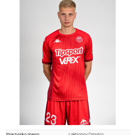
Priezvisko meno
Laktionov Dmytro