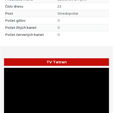
Číslo dresu
23
Post
Stredopoliar
Počet gólov
0
Počet žltých kariet
0
Počet červených kariet
0
TV Tatran