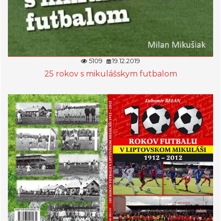
5109
19.12.2019
25 rokov s mikulášskym futbalom