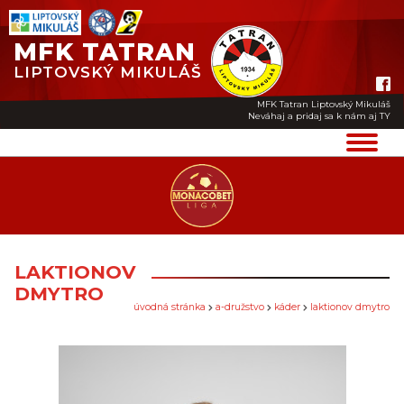
MFK TATRAN
LIPTOVSKÝ MIKULÁŠ
MFK Tatran Liptovský Mikuláš
Neváhaj a pridaj sa k nám aj TY
LAKTIONOV
DMYTRO
úvodná stránka
a-družstvo
káder
laktionov dmytro