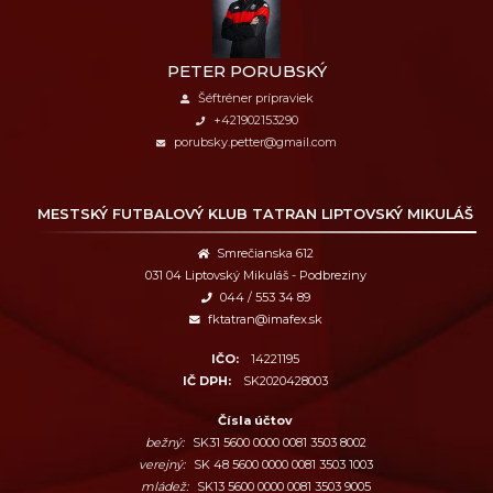
PETER PORUBSKÝ
Šéftréner prípraviek
+421902153290
porubsky.petter@gmail.com
MESTSKÝ FUTBALOVÝ KLUB
TATRAN LIPTOVSKÝ MIKULÁŠ
Smrečianska 612
031 04 Liptovský Mikuláš - Podbreziny
044 / 553 34 89
fktatran@imafex.sk
IČO:
14221195
IČ DPH:
SK2020428003
Čísla účtov
bežný:
SK31 5600 0000 0081 3503 8002
verejný:
SK 48 5600 0000 0081 3503 1003
mládež:
SK13 5600 0000 0081 3503 9005