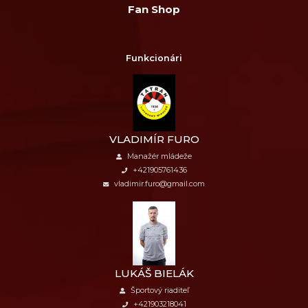
Fan Shop
Funkcionári
VLADIMÍR FURO
Manažér mládeže
+421905761436
vladimir.furo@gmail.com
LUKÁŠ BIELÁK
Športový riaditeľ
+421903218041