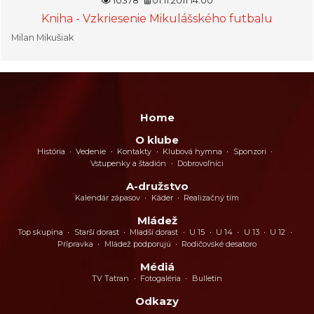
10378
01.11.2011 14:00
Kniha - Vzkriesenie Mikulášského futbalu
Milan Mikušiak
Home
O klube
História
Vedenie
Kontakty
Klubová hymna
Sponzori
Vstupenky a štadión
Dobrovoľníci
A-družstvo
Kalendár zápasov
Káder
Realizačný tím
Mládež
Top skupina
Starší dorast
Mladší dorast
U 15
U 14
U 13
U 12
Prípravka
Mládež podporujú
Rodičovské desatoro
Médiá
TV Tatran
Fotogaléria
Bulletin
Odkazy