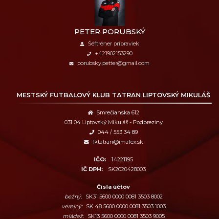
PETER PORUBSKÝ
Šéftréner prípraviek
+421902153290
porubsky.petter@gmail.com
MESTSKÝ FUTBALOVÝ KLUB
TATRAN LIPTOVSKÝ MIKULÁŠ
Smrečianska 612
031 04 Liptovský Mikuláš - Podbreziny
044 / 553 34 89
fktatran@imafex.sk
IČO:
14221195
IČ DPH:
SK2020428003
Čísla účtov
bežný:
SK31 5600 0000 0081 3503 8002
verejný:
SK 48 5600 0000 0081 3503 1003
mládež:
SK13 5600 0000 0081 3503 9005