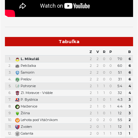
Tabuľka
Z
V
R
P
B
1.
L. Mikuláš
2
2
0
0
7:0
6
2.
Petržalka
2
2
0
0
6:0
6
3.
Šamorín
2
2
0
0
5:1
6
4.
Prešov
2
2
0
0
3:1
6
5.
Pohronie
2
1
1
0
5:4
4
6.
Zl. Moravce - Vráble
2
1
1
0
3:2
4
7.
P. Bystrica
2
1
0
1
4:3
3
8.
Malženice
2
1
0
1
4:4
3
9.
Žilina
2
1
0
1
1:2
3
10.
Lehota pod Vtáčnikom
2
0
2
0
5:5
2
11.
Zvolen
2
0
1
1
1:2
1
12.
Galanta
2
0
1
1
1:3
1