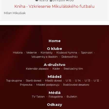
10373
01.11.2011 14:00
Kniha - Vzkriesenie Mikulášského futbalu
Milan Mikušiak
Home
O klube
História
Vedenie
Kontakty
Klubová hymna
Sponzori
Vstupenky a štadión
Dobrovoľníci
A-družstvo
Kalendár zápasov
Káder
Realizačný tím
Mládež
Top skupina
Starší dorast
Mladší dorast
U 15
U 14
U 13
U 12
Prípravka
Mládež podporujú
Rodičovské desatoro
Médiá
TV Tatran
Fotogaléria
Bulletin
Odkazy