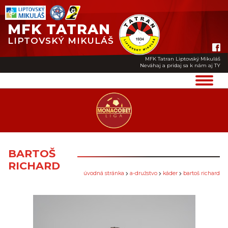
MFK TATRAN
LIPTOVSKÝ MIKULÁŠ
MFK Tatran Liptovský Mikuláš
Neváhaj a pridaj sa k nám aj TY
BARTOŠ
RICHARD
úvodná stránka
a-družstvo
káder
bartoš richard