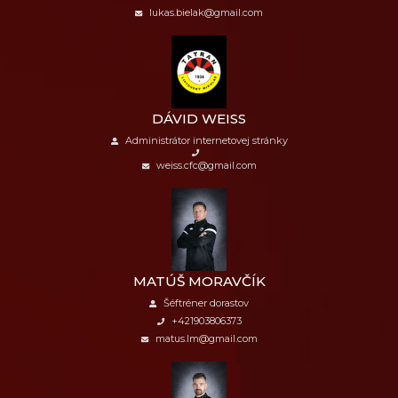
lukas.bielak@gmail.com
DÁVID WEISS
Administrátor internetovej stránky
weiss.cfc@gmail.com
MATÚŠ MORAVČÍK
Šéftréner dorastov
+421903806373
matus.lm@gmail.com