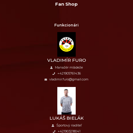
Fan Shop
Funkcionári
VLADIMÍR FURO
Manažér mládeže
+421905761436
vladimir.furo@gmail.com
LUKÁŠ BIELÁK
Športový riaditeľ
+421903218041