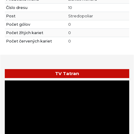
Číslo dresu
10
Post
Stredopoliar
Počet gólov
0
Počet žltých kariet
0
Počet červených kariet
0
TV Tatran