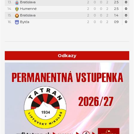
13.
Bratislava
2
0
0
2
2:5
0
14.
Humenné
2
0
0
2
2:5
0
15.
Bratislava
2
0
0
2
1:4
0
16.
Bytča
2
0
0
2
0:9
0
Týždenný plán tréningov a stretnutí
Odkazy