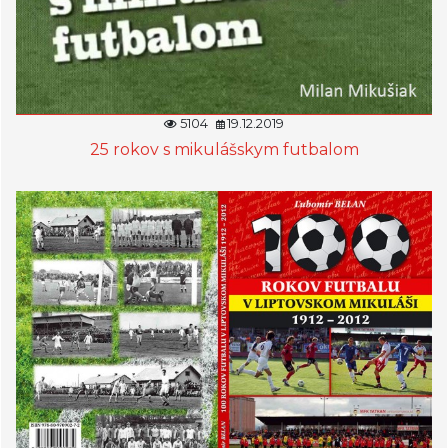
5104
19.12.2019
25 rokov s mikulášskym futbalom