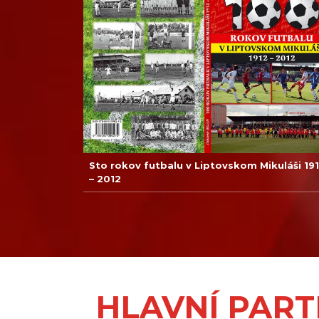
Sto rokov futbalu v Liptovskom Mikuláši 19
– 2012
HLAVNÍ PART