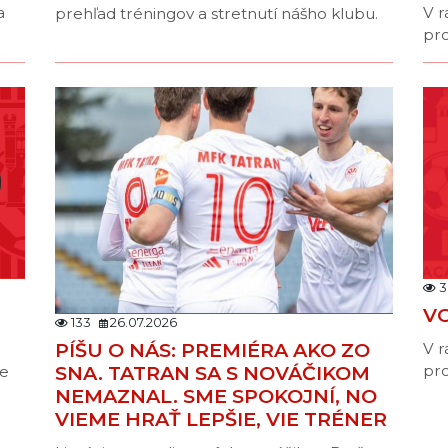
V 
a
prehľad tréningov a stretnutí nášho klubu.
pro
3
VO
133
26.07.2026
PÍŠU O NÁS: PREMIÉRA AKO ZO
V r
SNA. TATRAN SA S NOVÁČIKOM
pro
me
NEMAZNAL. SME SPOKOJNÍ, NO
VIEME HRAŤ LEPŠIE, VIE TRÉNER