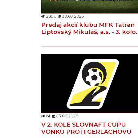
2896
30.09.2026
Predaj akcií klubu MFK Tatran
Liptovský Mikuláš, a.s. - 3. kolo.
61
03.08.2026
V 2. KOLE SLOVNAFT CUPU
VONKU PROTI GERLACHOVU