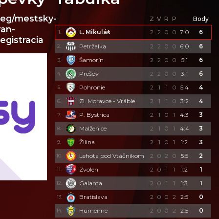
/reg/mestsky-
Z
V
R
P
Body
ran-
L. Mikuláš
2
2
0
0
7:0
6
1.
egistracia
Petržalka
2
2
0
0
6:0
6
2.
Šamorín
2
2
0
0
5:1
6
3.
Prešov
2
2
0
0
3:1
6
4.
Pohronie
2
1
1
0
5:4
4
5.
Zl. Moravce - Vráble
2
1
1
0
3:2
4
6.
P. Bystrica
2
1
0
1
4:3
3
7.
Malženice
2
1
0
1
4:4
3
8.
Žilina
2
1
0
1
1:2
3
9.
Lehota pod Vtáčnikom
2
0
2
0
5:5
2
10.
Zvolen
2
0
1
1
1:2
1
11.
Galanta
2
0
1
1
1:3
1
12.
Bratislava
2
0
0
2
2:5
0
13.
Humenné
2
0
0
2
2:5
0
14.