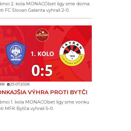
rámci 2. kola MONACObet ligy sme doma
ti FC Slovan Galanta vyhrali 2-0.
68
25.07.2026
NKAJŠIA VÝHRA PROTI BYTČI
ámci 1. kola MONACObet ligy sme vonku
ti MFK Bytča vyhrali 5-0.