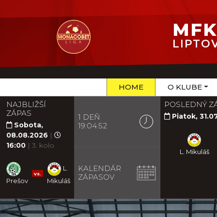
MFK
LIPTO
HOME
O KLUBE
NAJBLIŽŠÍ
POSLEDNÝ Z
ZÁPAS
Piatok, 31.0
1 DEŇ
Sobota,
19:04:50
08.08.2026
|
16:00
| 3. kolo
L. Mikuláš
KALENDÁR
L.
vs.
ZÁPASOV
Prešov
Mikuláš