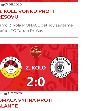
07.08.2026
3. KOLE VONKU PROTI
REŠOVU
ámci 3. kola MONACObet ligy zavítame
pôdu FC Tatran Prešov.
31
31.07.2026
OMÁCA VÝHRA PROTI
ALANTE