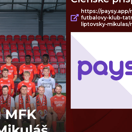
https://paysy.app
futbalovy-klub-tat
liptovsky-mikulas/r
V
UPOVOM