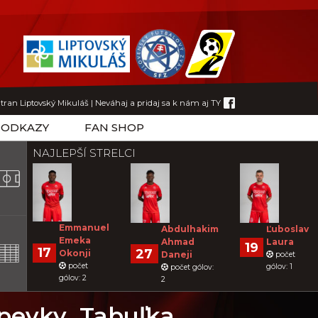
tran Liptovský Mikuláš
|
Neváhaj a pridaj sa k nám aj TY
ODKAZY
FAN SHOP
NAJLEPŠÍ STRELCI
Emmanuel
Abdulhakim
Ľuboslav
Emeka
Ahmad
Laura
19
17
27
Okonji
Daneji
počet
počet
gólov: 1
počet gólov:
gólov: 2
2
spevky
Tabuľka