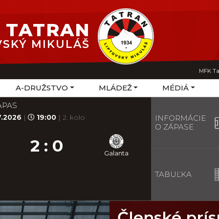
 TATRAN
VSKÝ MIKULÁŠ
MFK Ta
A-DRUŽSTVO
MLÁDEŽ
MÉDIÁ
ÁPAS
7.2026
|
19:00
| 2. kolo
INFORMÁCIE
O ZÁPASE
2 : 0
Galanta
TABUĽKA
Členské prí