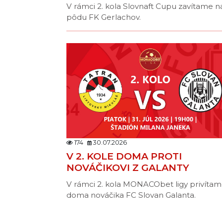
V rámci 2. kola Slovnaft Cupu zavítame n
pôdu FK Gerlachov.
174
30.07.2026
V 2. KOLE DOMA PROTI
NOVÁČIKOVI Z GALANTY
V rámci 2. kola MONACObet ligy privíta
doma nováčika FC Slovan Galanta.