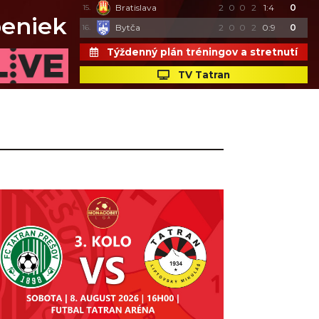
Bratislava
2
0
0
2
1:4
0
15.
peniek
Bytča
2
0
0
2
0:9
0
16.
Týždenný plán tréningov a stretnutí
TV Tatran