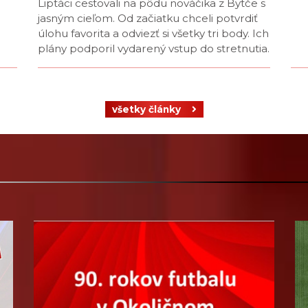
Liptáci cestovali na pôdu nováčika z Bytče s
jasným cieľom. Od začiatku chceli potvrdiť
úlohu favorita a odviezť si všetky tri body. Ich
plány podporil vydarený vstup do stretnutia.
všetky články