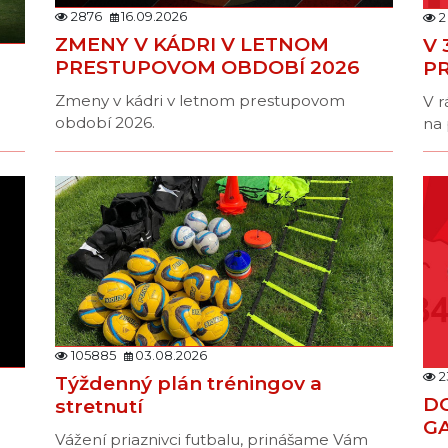
2876
16.09.2026
2
ZMENY V KÁDRI V LETNOM
V 
PRESTUPOVOM OBDOBÍ 2026
P
Zmeny v kádri v letnom prestupovom
V r
období 2026.
na 
105885
03.08.2026
2
Týždenný plán tréningov a
D
stretnutí
G
Vážení priaznivci futbalu, prinášame Vám