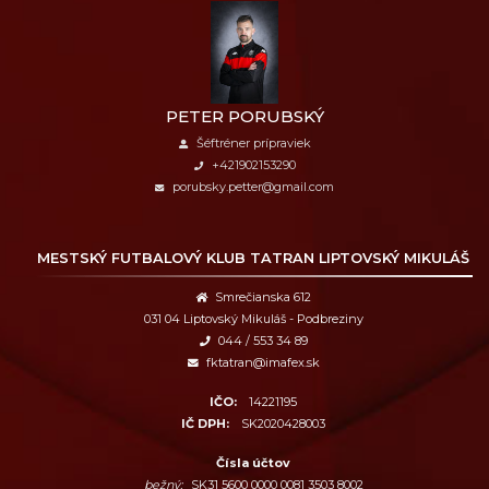
PETER PORUBSKÝ
Šéftréner prípraviek
+421902153290
porubsky.petter@gmail.com
MESTSKÝ FUTBALOVÝ KLUB
TATRAN LIPTOVSKÝ MIKULÁŠ
Smrečianska 612
031 04 Liptovský Mikuláš - Podbreziny
044 / 553 34 89
fktatran@imafex.sk
IČO:
14221195
IČ DPH:
SK2020428003
Čísla účtov
bežný:
SK31 5600 0000 0081 3503 8002