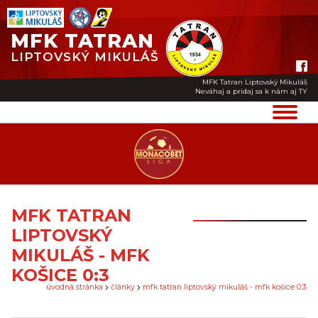
MFK TATRAN
LIPTOVSKÝ MIKULÁŠ
MFK Tatran Liptovský Mikuláš
Neváhaj a pridaj sa k nám aj TY
MFK TATRAN
LIPTOVSKÝ
MIKULÁŠ - MFK
KOŠICE 0:3
úvodná stránka
články
mfk tatran liptovský mikuláš - mfk košice 0:3