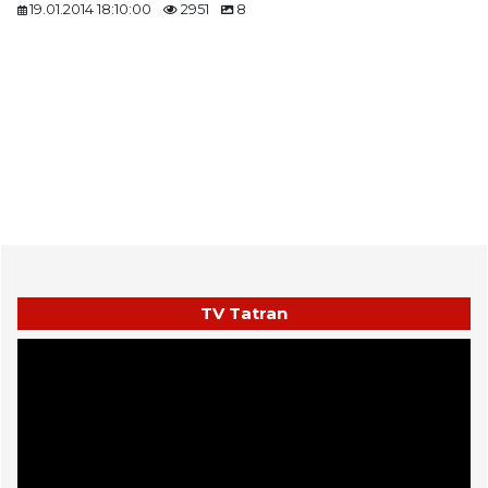
19.01.2014 18:10:00
2951
8
TV Tatran