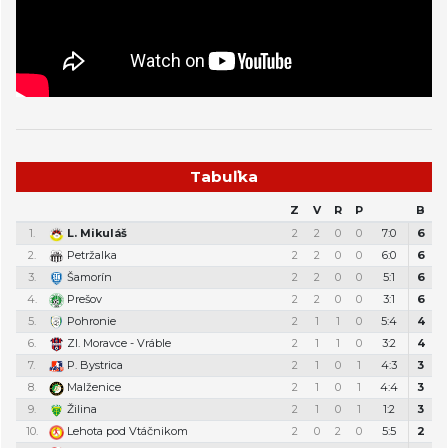
Tabuľka
Z
V
R
P
B
1.
L. Mikuláš
2
2
0
0
7:0
6
2.
Petržalka
2
2
0
0
6:0
6
3.
Šamorín
2
2
0
0
5:1
6
4.
Prešov
2
2
0
0
3:1
6
5.
Pohronie
2
1
1
0
5:4
4
6.
Zl. Moravce - Vráble
2
1
1
0
3:2
4
7.
P. Bystrica
2
1
0
1
4:3
3
8.
Malženice
2
1
0
1
4:4
3
9.
Žilina
2
1
0
1
1:2
3
10.
Lehota pod Vtáčnikom
2
0
2
0
5:5
2