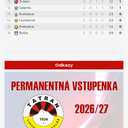
11.
Zvolen
2
0
1
1
1:2
1
12.
Galanta
2
0
1
1
1:3
1
13.
Bratislava
2
0
0
2
2:5
0
14.
Humenné
2
0
0
2
2:5
0
15.
Bratislava
2
0
0
2
1:4
0
16.
Bytča
2
0
0
2
0:9
0
Týždenný plán tréningov a stretnutí
Odkazy