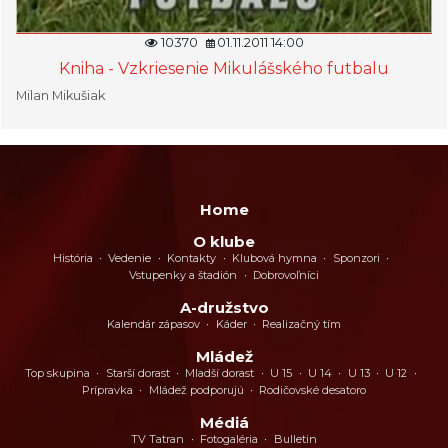
10370
01.11.2011 14:00
Kniha - Vzkriesenie Mikulášského futbalu
Milan Mikušiak
Home
O klube
História
Vedenie
Kontakty
Klubová hymna
Sponzori
Vstupenky a štadión
Dobrovoľníci
A-družstvo
Kalendár zápasov
Káder
Realizačný tím
Mládež
Top skupina
Starší dorast
Mladší dorast
U 15
U 14
U 13
U 12
Prípravka
Mládež podporujú
Rodičovské desatoro
Médiá
TV Tatran
Fotogaléria
Bulletin