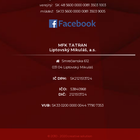
verejný:
SK 48 5600 0000 0081 3503 1003
mládež:
SK13 5600 0000 0081 3503 9005
MFK TATRAN
Liptovský Mikuláš, a.s.
Smrečianska 612
031 04 Liptovský Mikuláš
IČ DPH:
SK2121513724
IČO:
53840968
DIČ:
2121513724
VUB:
SK33 0200 0000 0044 7790 7353
© 2010 - 2020
creative solution