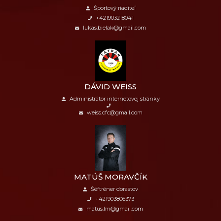
Športový riaditeľ
+421903218041
lukas.bielak@gmail.com
DÁVID WEISS
Administrátor internetovej stránky
weiss.cfc@gmail.com
MATÚŠ MORAVČÍK
Šéftréner dorastov
+421903806373
matus.lm@gmail.com