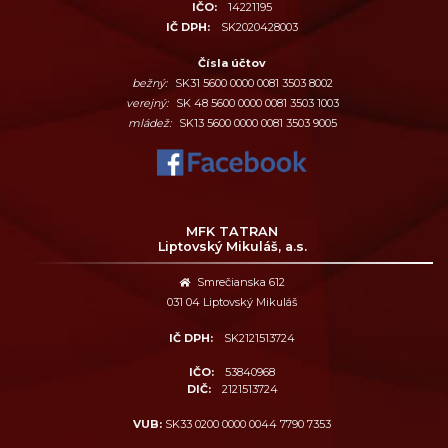
IČO:
14221195
IČ DPH:
SK2020428003
Čísla účtov
bežný:
SK31 5600 0000 0081 3503 8002
verejný:
SK 48 5600 0000 0081 3503 1003
mládež:
SK13 5600 0000 0081 3503 9005
MFK TATRAN
Liptovský Mikuláš, a.s.
Smrečianska 612
031 04 Liptovský Mikuláš
IČ DPH:
SK2121513724
IČO:
53840968
DIČ:
2121513724
VUB:
SK33 0200 0000 0044 7790 7353