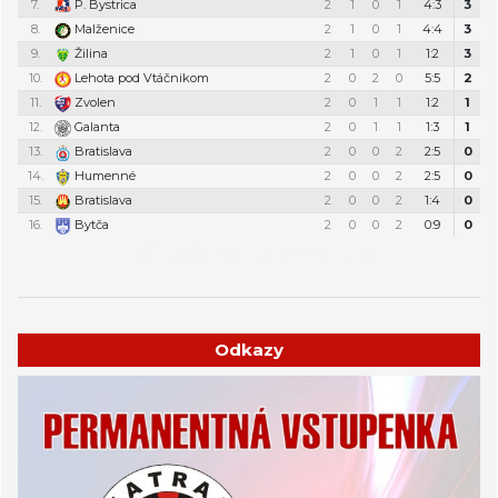
7.
P. Bystrica
2
1
0
1
4:3
3
8.
Malženice
2
1
0
1
4:4
3
9.
Žilina
2
1
0
1
1:2
3
10.
Lehota pod Vtáčnikom
2
0
2
0
5:5
2
11.
Zvolen
2
0
1
1
1:2
1
12.
Galanta
2
0
1
1
1:3
1
13.
Bratislava
2
0
0
2
2:5
0
14.
Humenné
2
0
0
2
2:5
0
15.
Bratislava
2
0
0
2
1:4
0
16.
Bytča
2
0
0
2
0:9
0
Týždenný plán tréningov a stretnutí
Odkazy