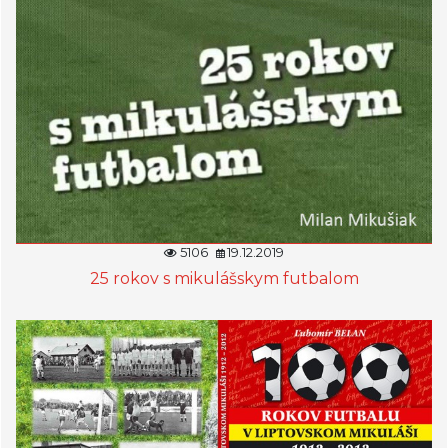
5106
19.12.2019
25 rokov s mikulášskym futbalom