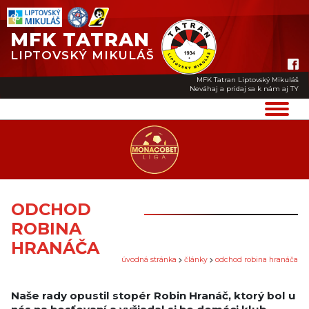
MFK TATRAN
LIPTOVSKÝ MIKULÁŠ
MFK Tatran Liptovský Mikuláš
Neváhaj a pridaj sa k nám aj TY
ODCHOD
ROBINA
HRANÁČA
úvodná stránka
články
odchod robina hranáča
Naše rady opustil stopér Robin Hranáč, ktorý bol u