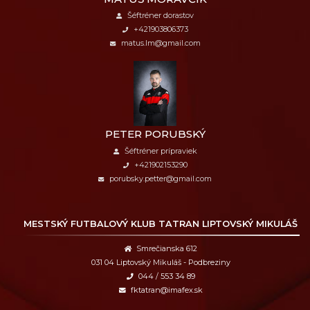
Šéftréner dorastov
+421903806373
matus.lm@gmail.com
PETER PORUBSKÝ
Šéftréner prípraviek
+421902153290
porubsky.petter@gmail.com
MESTSKÝ FUTBALOVÝ KLUB
TATRAN LIPTOVSKÝ MIKULÁŠ
Smrečianska 612
031 04 Liptovský Mikuláš - Podbreziny
044 / 553 34 89
fktatran@imafex.sk