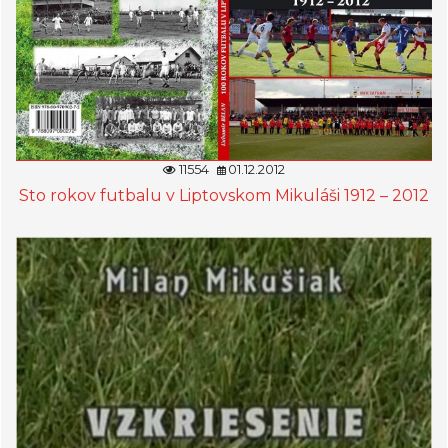
11554
01.12.2012
Sto rokov futbalu v Liptovskom Mikuláši 1912 – 2012