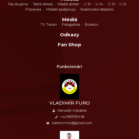
Top skupina
Starší dorast
Mladší dorast
U 15
U 14
U 13
U 12
Prípravka
Mládež podporujú
Rodičovské desatoro
Médiá
TV Tatran
Fotogaléria
Bulletin
Odkazy
Fan Shop
Funkcionári
VLADIMÍR FURO
Manažér mládeže
+421905761436
vladimir.furo@gmail.com