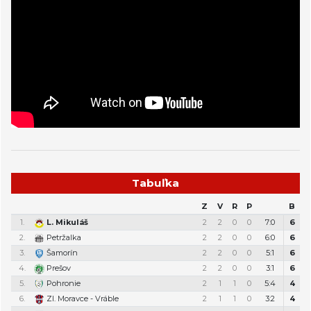
Tabuľka
Z
V
R
P
B
1.
L. Mikuláš
2
2
0
0
7:0
6
2.
Petržalka
2
2
0
0
6:0
6
3.
Šamorín
2
2
0
0
5:1
6
4.
Prešov
2
2
0
0
3:1
6
5.
Pohronie
2
1
1
0
5:4
4
6.
Zl. Moravce - Vráble
2
1
1
0
3:2
4