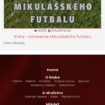
10375
01.11.2011 14:00
Kniha - Vzkriesenie Mikulášského futbalu
Milan Mikušiak
Home
O klube
História
Vedenie
Kontakty
Klubová hymna
Sponzori
Vstupenky a štadión
Dobrovoľníci
A-družstvo
Kalendár zápasov
Káder
Realizačný tím
Mládež