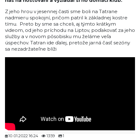
nás na hosťovaní a vyžiadal si ho domáci klub.
Z jeho hrou v jesennej časti sme boli na Tatrane
nadmieru spokojní, pričom patril k základnej kostre
tímu. Preto by sme sa chceli, aj týmto krátkym
videom, od jeho príchodu na Liptov, poďakovať za jeho
služby a v novom pôsobisku mu želáme veľa
úspechov. Tatran ide ďalej, pretože jarná časť sezóny
sa nezadržateľne blíži
10.01.2022 16:24
1359
1