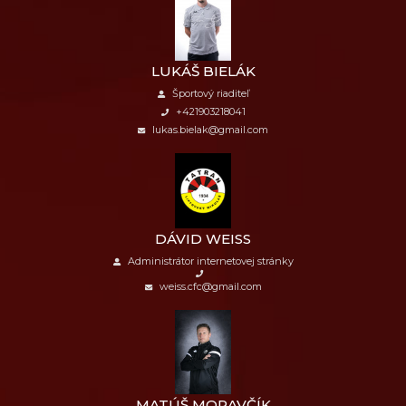
LUKÁŠ BIELÁK
Športový riaditeľ
+421903218041
lukas.bielak@gmail.com
DÁVID WEISS
Administrátor internetovej stránky
weiss.cfc@gmail.com
MATÚŠ MORAVČÍK