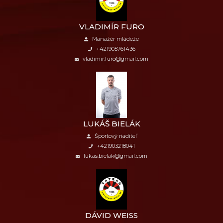
VLADIMÍR FURO
Manažér mládeže
+421905761436
vladimir.furo@gmail.com
LUKÁŠ BIELÁK
Športový riaditeľ
+421903218041
lukas.bielak@gmail.com
DÁVID WEISS