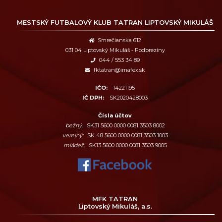
MESTSKÝ FUTBALOVÝ KLUB
TATRAN LIPTOVSKÝ MIKULÁŠ
Smrečianska 612
031 04 Liptovský Mikuláš - Podbreziny
044 / 553 34 89
fktatran@imafex.sk
IČO:
14221195
IČ DPH:
SK2020428003
Čísla účtov
bežný:
SK31 5600 0000 0081 3503 8002
verejný:
SK 48 5600 0000 0081 3503 1003
mládež:
SK13 5600 0000 0081 3503 9005
MFK TATRAN
Liptovský Mikuláš, a.s.