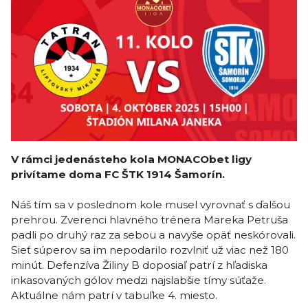
V rámci jedenásteho kola MONACObet ligy
privítame doma FC ŠTK 1914 Šamorín.
Náš tím sa v poslednom kole musel vyrovnať s ďalšou
prehrou. Zverenci hlavného trénera Mareka Petruša
padli po druhý raz za sebou a navyše opäť neskórovali.
Sieť súperov sa im nepodarilo rozvlniť už viac než 180
minút. Defenzíva Žiliny B doposiaľ patrí z hľadiska
inkasovaných gólov medzi najslabšie tímy súťaže.
Aktuálne nám patrí v tabuľke 4. miesto.