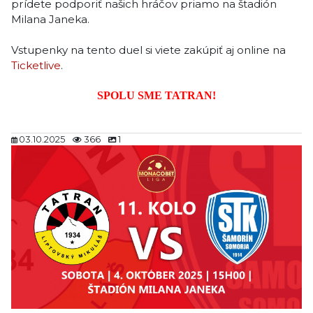
prídete podporiť našich hráčov priamo na štadión
Milana Janeka.
Vstupenky na tento duel si viete zakúpiť aj online na
Ticketlive
.
SPOLU SME TATRAN!
03.10.2025
366
1