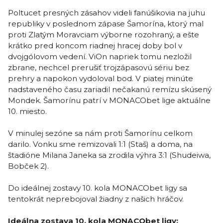
Poltucet presných zásahov videli fanúšikovia na juhu
republiky v poslednom zápase Šamorína, ktorý mal
proti Zlatým Moravciam výborne rozohraný, a ešte
krátko pred koncom riadnej hracej doby bol v
dvojgólovom vedení. ViOn napriek tomu nezložil
zbrane, nechcel prerušiť trojzápasovú sériu bez
prehry a napokon vydoloval bod. V piatej minúte
nadstaveného času zariadil nečakanú remízu skúsený
Mondek. Šamorínu patrí v MONACObet lige aktuálne
10. miesto.
V minulej sezóne sa nám proti Šamorínu celkom
darilo. Vonku sme remizovali 1:1 (Staš) a doma, na
štadióne Milana Janeka sa zrodila výhra 3:1 (Shudeiwa,
Bobček 2).
Do ideálnej zostavy 10. kola MONACObet ligy sa
tentokrát neprebojoval žiadny z našich hráčov.
Ideálna zostava 10. kola MONACObet ligy: