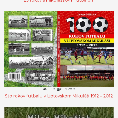
25 rokov s mikulášskym futbalom
11552
01.12.2012
Sto rokov futbalu v Liptovskom Mikuláši 1912 – 2012