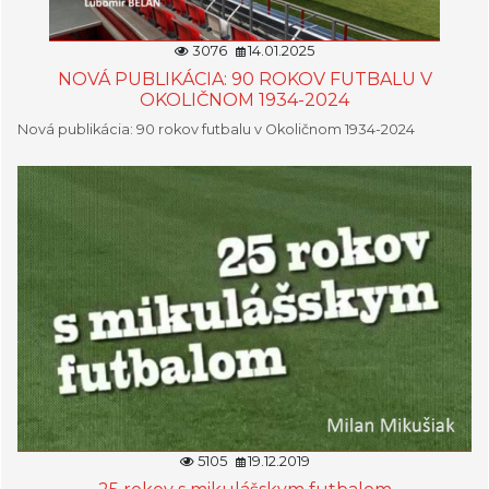
3076
14.01.2025
NOVÁ PUBLIKÁCIA: 90 ROKOV FUTBALU V
OKOLIČNOM 1934-2024
Nová publikácia: 90 rokov futbalu v Okoličnom 1934-2024
5105
19.12.2019