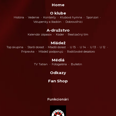
Home
O klube
História
Vedenie
Kontakty
Klubová hymna
Sponzori
Vstupenky a štadión
Dobrovoľníci
A-družstvo
Kalendár zápasov
Káder
Realizačný tím
Mládež
Top skupina
Starší dorast
Mladší dorast
U 15
U 14
U 13
U 12
Prípravka
Mládež podporujú
Rodičovské desatoro
Médiá
TV Tatran
Fotogaléria
Bulletin
Odkazy
Fan Shop
Funkcionári