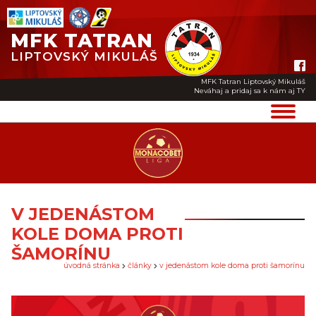
MFK TATRAN
LIPTOVSKÝ MIKULÁŠ
MFK Tatran Liptovský Mikuláš
Neváhaj a pridaj sa k nám aj TY
V JEDENÁSTOM
KOLE DOMA PROTI
ŠAMORÍNU
úvodná stránka
články
v jedenástom kole doma proti šamorínu