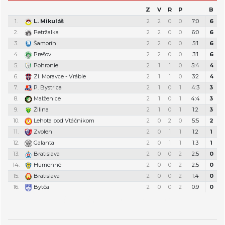
Z
V
R
P
B
1.
L. Mikuláš
2
2
0
0
7:0
6
2.
Petržalka
2
2
0
0
6:0
6
3.
Šamorín
2
2
0
0
5:1
6
4.
Prešov
2
2
0
0
3:1
6
5.
Pohronie
2
1
1
0
5:4
4
6.
Zl. Moravce - Vráble
2
1
1
0
3:2
4
7.
P. Bystrica
2
1
0
1
4:3
3
8.
Malženice
2
1
0
1
4:4
3
9.
Žilina
2
1
0
1
1:2
3
10.
Lehota pod Vtáčnikom
2
0
2
0
5:5
2
11.
Zvolen
2
0
1
1
1:2
1
12.
Galanta
2
0
1
1
1:3
1
13.
Bratislava
2
0
0
2
2:5
0
14.
Humenné
2
0
0
2
2:5
0
15.
Bratislava
2
0
0
2
1:4
0
16.
Bytča
2
0
0
2
0:9
0
Týždenný plán tréningov a stretnutí