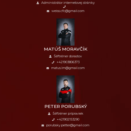
Administrátor internetovej stránky
weiss.cfc@gmail.com
MATÚŠ MORAVČÍK
Šéftréner dorastov
+421903806373
matus.lm@gmail.com
PETER PORUBSKÝ
Šéftréner prípraviek
+421902153290
porubsky.petter@gmail.com