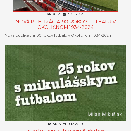
3074
14.01.2025
NOVÁ PUBLIKÁCIA: 90 ROKOV FUTBALU V
OKOLIČNOM 1934-2024
Nová publikácia: 90 rokov futbalu v Okoličnom 1934-2024
5103
19.12.2019