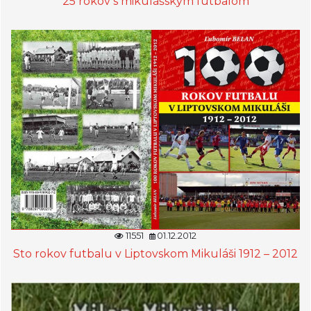
25 rokov s mikulášskym futbalom
11551
01.12.2012
Sto rokov futbalu v Liptovskom Mikuláši 1912 – 2012