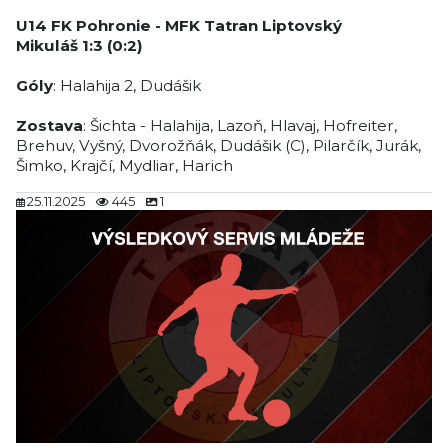
U14
FK Pohronie -
MFK Tatran Liptovský
Mikuláš
1
:3 (0:2)
Góly
: Halahija 2, Dudášik
Zostava
: Šichta - Halahija, Lazoň, Hlavaj, Hofreiter,
Brehuv, Vyšný, Dvorožňák, Dudášik (C), Pilarčík, Jurák,
Šimko, Krajčí, Mydliar, Harich
25.11.2025
445
1