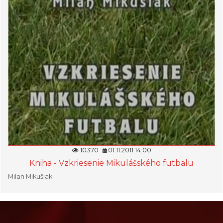
10370
01.11.2011 14:00
Kniha - Vzkriesenie Mikulášského futbalu
Milan Mikušiak