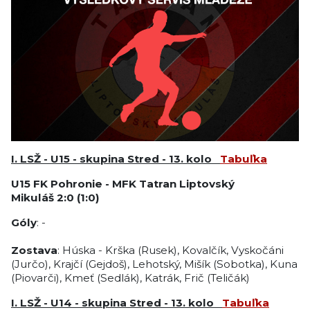
I. LSŽ - U15 - skupina Stred - 13. kolo
Tabuľka
U15
FK Pohronie -
MFK Tatran Liptovský
Mikuláš
2
:0 (1:0)
Góly
: -
Zostava
: Húska - Krška (Rusek), Kovalčík, Vyskočáni
(Jurčo), Krajčí (Gejdoš), Lehotský, Mišík (Sobotka), Kuna
(Piovarči), Kmeť (Sedlák), Katrák, Frič (Teličák)
I. LSŽ - U14 - skupina Stred - 13. kolo
Tabuľka