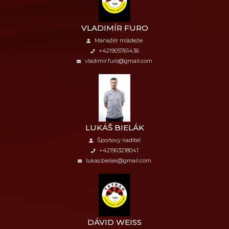
VLADIMÍR FURO
Manažér mládeže
+421905761436
vladimir.furo@gmail.com
LUKÁŠ BIELÁK
Športový riaditeľ
+421903218041
lukas.bielak@gmail.com
DÁVID WEISS