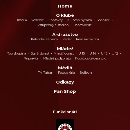
Home
O klube
História
Vedenie
Kontakty
Klubová hymna
Sponzori
Vstupenky a štadión
Dobrovoľníci
A-družstvo
Kalendár zápasov
Káder
Realizačný tím
Mládež
Top skupina
Starší dorast
Mladší dorast
U 15
U 14
U 13
U 12
Prípravka
Mládež podporujú
Rodičovské desatoro
Médiá
TV Tatran
Fotogaléria
Bulletin
Odkazy
Fan Shop
Funkcionári