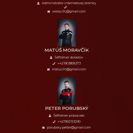
Administrátor internetovej stránky
weiss.cfc@gmail.com
MATÚŠ MORAVČÍK
Šéftréner dorastov
+421903806373
matus.lm@gmail.com
PETER PORUBSKÝ
Šéftréner prípraviek
+421902153290
porubsky.petter@gmail.com