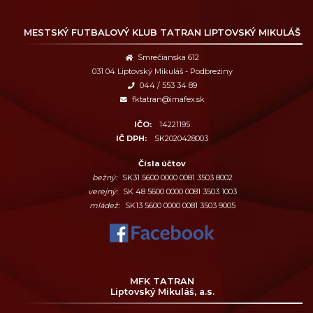
MESTSKÝ FUTBALOVÝ KLUB
TATRAN LIPTOVSKÝ MIKULÁŠ
Smrečianska 612
031 04 Liptovský Mikuláš - Podbreziny
044 / 553 34 89
fktatran@imafex.sk
IČO:
14221195
IČ DPH:
SK2020428003
Čísla účtov
bežný:
SK31 5600 0000 0081 3503 8002
verejný:
SK 48 5600 0000 0081 3503 1003
mládež:
SK13 5600 0000 0081 3503 9005
MFK TATRAN
Liptovský Mikuláš, a.s.