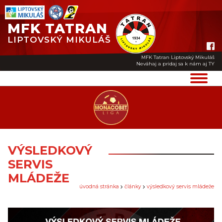
MFK TATRAN
LIPTOVSKÝ MIKULÁŠ
MFK Tatran Liptovský Mikuláš
Neváhaj a pridaj sa k nám aj TY
VÝSLEDKOVÝ
SERVIS
MLÁDEŽE
úvodná stránka
články
výsledkový servis mládeže