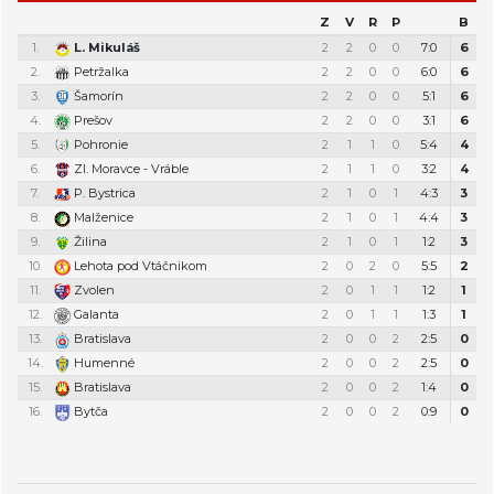
Z
V
R
P
B
1.
L. Mikuláš
2
2
0
0
7:0
6
2.
Petržalka
2
2
0
0
6:0
6
3.
Šamorín
2
2
0
0
5:1
6
4.
Prešov
2
2
0
0
3:1
6
5.
Pohronie
2
1
1
0
5:4
4
6.
Zl. Moravce - Vráble
2
1
1
0
3:2
4
7.
P. Bystrica
2
1
0
1
4:3
3
8.
Malženice
2
1
0
1
4:4
3
9.
Žilina
2
1
0
1
1:2
3
10.
Lehota pod Vtáčnikom
2
0
2
0
5:5
2
11.
Zvolen
2
0
1
1
1:2
1
12.
Galanta
2
0
1
1
1:3
1
13.
Bratislava
2
0
0
2
2:5
0
14.
Humenné
2
0
0
2
2:5
0
15.
Bratislava
2
0
0
2
1:4
0
16.
Bytča
2
0
0
2
0:9
0
Týždenný plán tréningov a stretnutí