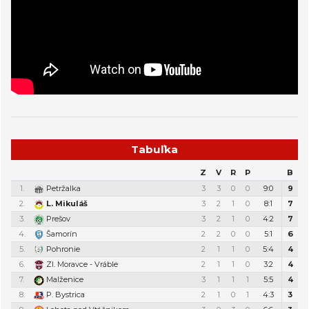
Tabuľka
Z
V
R
P
B
1.
Petržalka
3
3
0
0
9:0
9
2.
L. Mikuláš
3
2
1
0
8:1
7
3.
Prešov
3
2
1
0
4:2
7
4.
Šamorín
2
2
0
0
5:1
6
5.
Pohronie
2
1
1
0
5:4
4
6.
Zl. Moravce - Vráble
2
1
1
0
3:2
4
7.
Malženice
3
1
1
1
5:5
4
8.
P. Bystrica
2
1
0
1
4:3
3