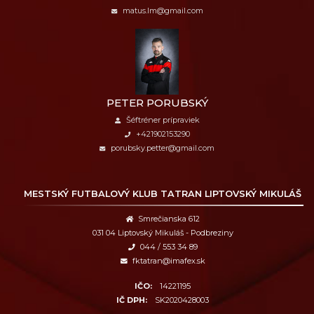
matus.lm@gmail.com
PETER PORUBSKÝ
Šéftréner prípraviek
+421902153290
porubsky.petter@gmail.com
MESTSKÝ FUTBALOVÝ KLUB
TATRAN LIPTOVSKÝ MIKULÁŠ
Smrečianska 612
031 04 Liptovský Mikuláš - Podbreziny
044 / 553 34 89
fktatran@imafex.sk
IČO:
14221195
IČ DPH:
SK2020428003