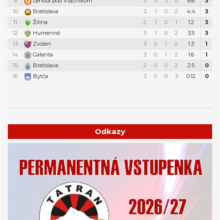
9.
Lehota pod Vtáčnikom
3
0
3
0
6:6
3
10.
Bratislava
3
1
0
2
4:4
3
11.
Žilina
2
1
0
1
1:2
3
12.
Humenné
3
1
0
2
3:5
3
13.
Zvolen
3
0
1
2
1:3
1
14.
Galanta
3
0
1
2
1:6
1
15.
Bratislava
2
0
0
2
2:5
0
16.
Bytča
3
0
0
3
0:12
0
Týždenný plán tréningov a stretnutí
Odkazy