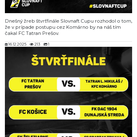
Dnešný žreb štvrťfinále Slovnaft Cupu rozhodol o tom,
že v prípade postupu cez Komárno by na náš tím
čakal FC Tatran Prešov.
16.12.2025
213
1