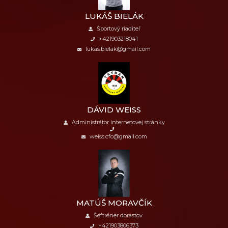
LUKÁŠ BIELÁK
Športový riaditeľ
+421903218041
lukas.bielak@gmail.com
DÁVID WEISS
Administrátor internetovej stránky
weiss.cfc@gmail.com
MATÚŠ MORAVČÍK
Šéftréner dorastov
+421903806373