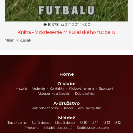
10378
01.11.2011 14:00
Kniha - Vzkriesenie Mikulášského futbalu
Milan Mikušiak
Home
O klube
História
Vedenie
Kontakty
Klubová hymna
Sponzori
Vstupenky a štadión
Dobrovoľníci
A-družstvo
Kalendár zápasov
Káder
Realizačný tím
Mládež
Top skupina
Starší dorast
Mladší dorast
U 15
U 14
U 13
U 12
Prípravka
Mládež podporujú
Rodičovské desatoro