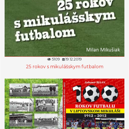
5109
19.12.2019
25 rokov s mikulášskym futbalom