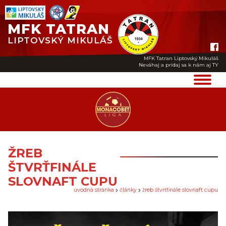
MFK TATRAN
LIPTOVSKÝ MIKULÁŠ
MFK Tatran Liptovský Mikuláš
Neváhaj a pridaj sa k nám aj TY
ŽREB
ŠTVRŤFINÁLE
SLOVNAFT CUPU
úvodná stránka
články
žreb štvrťfinále slovnaft cupu