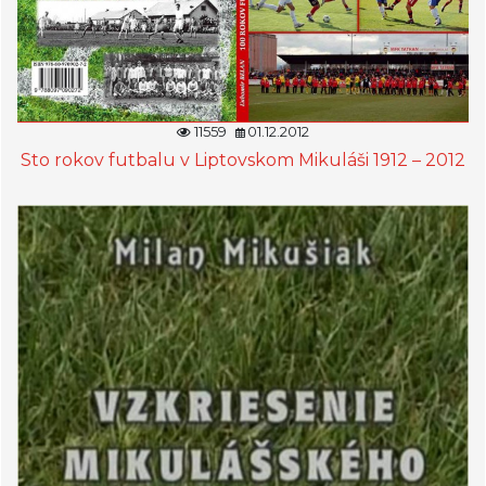
11559
01.12.2012
Sto rokov futbalu v Liptovskom Mikuláši 1912 – 2012