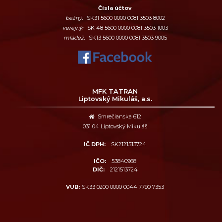
Čísla účtov
bežný:
SK31 5600 0000 0081 3503 8002
verejný:
SK 48 5600 0000 0081 3503 1003
mládež:
SK13 5600 0000 0081 3503 9005
MFK TATRAN
Liptovský Mikuláš, a.s.
Smrečianska 612
031 04 Liptovský Mikuláš
IČ DPH:
SK2121513724
IČO:
53840968
DIČ:
2121513724
VUB:
SK33 0200 0000 0044 7790 7353