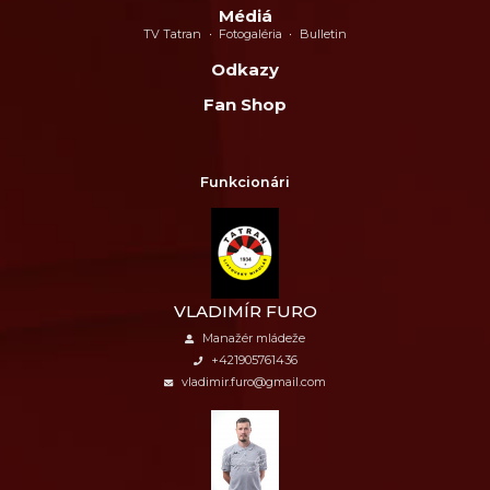
Médiá
TV Tatran
Fotogaléria
Bulletin
Odkazy
Fan Shop
Funkcionári
VLADIMÍR FURO
Manažér mládeže
+421905761436
vladimir.furo@gmail.com