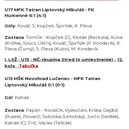
U17
MFK Tatran Liptovský Mikuláš
-
FK
Humenné
6:1 (4:1)
Góly
: Kováč 3, Kopček, Špirňák, K. Pleva
Zostava
: Tomčík - Kopček (C), Kloták (Berkuta), Kuna
(Križka), Szücs, Uličný, Kováč, Špirňák (P. Konderík), K.
Pleva (Čurný), S. Pleva (Kubo), M. Konderík
I. LSŽ - U15 - NČ-skupina Stred (o umiestnenie) - 12.
kolo
Tabuľka
U15
MŠK Novohrad Lučenec
-
MFK Tatran
Liptovský Mikuláš
0:1
(0:1)
Gól
: Katrák
Zostava
: Papán - Kovalčík, Vyskočáni, Krška, Gejdoš
(Rusek), Piovarči, Sobotka (Lehotský), Jurčo (Sedlák),
Katrák (C), Frič, Václav (Teličák)