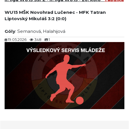
WU15
MŠK Novohrad Lučenec
-
MFK Tatran
Liptovský Mikuláš
3
:2 (0:0)
Góly
: Semanová, Halahijová
19.05.2026
348
1