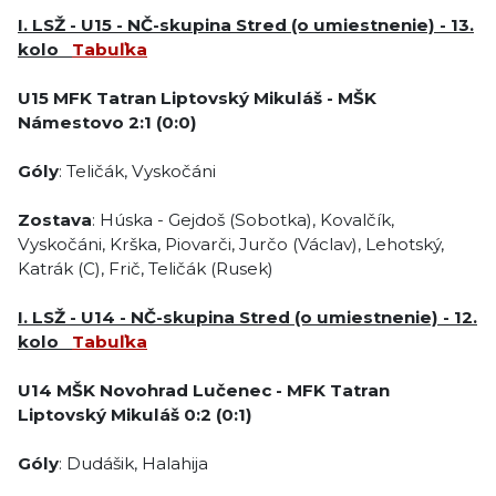
I. LSŽ - U15 - NČ-skupina Stred (o umiestnenie) - 13.
kolo
Tabuľka
U15
MFK Tatran Liptovský Mikuláš
-
MŠK
Námestovo
2:1
(0:0)
Góly
: Teličák, Vyskočáni
Zostava
: Húska - Gejdoš (Sobotka), Kovalčík,
Vyskočáni, Krška, Piovarči, Jurčo (Václav), Lehotský,
Katrák (C), Frič, Teličák (Rusek)
I. LSŽ - U14 - NČ-skupina Stred (o umiestnenie) - 12.
kolo
Tabuľka
U14
MŠK Novohrad Lučenec
-
MFK Tatran
Liptovský Mikuláš
0:2
(0:1)
Góly
: Dudášik, Halahija