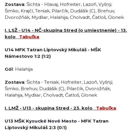
Zostava
: Šichta - Hlavaj, Hofreiter, Lazoň, Vyšný,
Šimko, Krajčí, Teniak, Pilarčík, Dudášik (C), Brehuv,
Dvorožňák, Mydliar, Halahija, Cholvadt, Čatloš, Glonek
I. LSŽ - U14 - NČ-skupina Stred (o umiestnenie) - 13.
kolo
Tabuľka
U14
MFK Tatran Liptovský Mikuláš
-
MŠK
Námestovo
1:2
(1:2)
Gól
: Halahija
Zostava
: Šichta - Teniak, Hofreiter, Lazoň, Vyšný,
Šimko, Brehuv, Dudášik (C), Pilarčík, Dvorožňák,
Halahija, Mydliar, Cholvadt, Čatloš, Glonek
I. LMŽ - U13 - skupina Stred - 23. kolo
Tabuľka
U13
MŠK Kysucké Nové Mesto
-
MFK Tatran
Liptovský Mikuláš
2:3
(0:1)