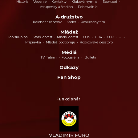
História
Vedenie
Kontakty
Klubová hymna
Sponzori
Vstupenky a štadión
Dobrovoľníci
A-družstvo
Kalendár zápasov
Káder
Realizačný tím
Mládež
Top skupina
Starší dorast
Mladší dorast
U 15
U 14
U 13
U 12
Prípravka
Mládež podporujú
Rodičovské desatoro
Médiá
TV Tatran
Fotogaléria
Bulletin
Odkazy
Fan Shop
Funkcionári
VLADIMÍR FURO