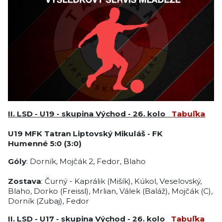
II. LSD - U19 - skupina Východ - 26. kolo
Tabuľka
U19
MFK Tatran Liptovský Mikuláš
-
FK
Humenné
5:0 (3:0)
Góly
: Dorník, Mojčák 2, Fedor, Blaho
Zostava
: Čurný - Kaprálik (Mišík), Kúkol, Veselovský,
Blaho, Dorko (Freissl), Mrlian, Válek (Baláž), Mojčák (C),
Dorník (Zubaj), Fedor
II. LSD - U17 - skupina Východ - 26. kolo
Tabuľka