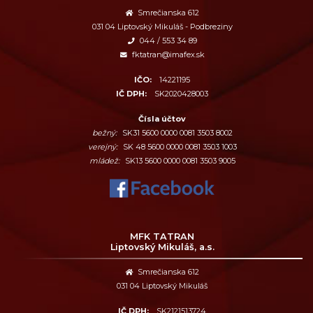
Smrečianska 612
031 04 Liptovský Mikuláš - Podbreziny
044 / 553 34 89
fktatran@imafex.sk
IČO:
14221195
IČ DPH:
SK2020428003
Čísla účtov
bežný:
SK31 5600 0000 0081 3503 8002
verejný:
SK 48 5600 0000 0081 3503 1003
mládež:
SK13 5600 0000 0081 3503 9005
MFK TATRAN
Liptovský Mikuláš, a.s.
Smrečianska 612
031 04 Liptovský Mikuláš
IČ DPH:
SK2121513724