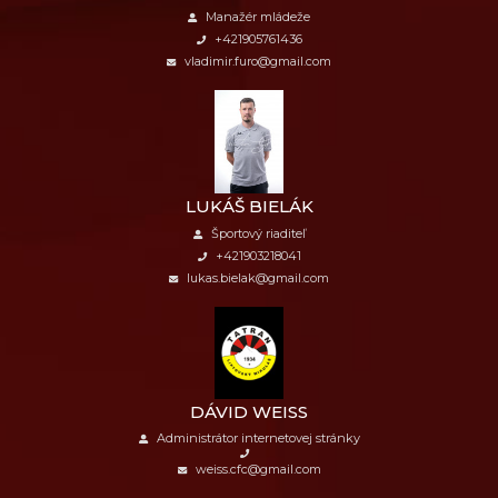
Manažér mládeže
+421905761436
vladimir.furo@gmail.com
LUKÁŠ BIELÁK
Športový riaditeľ
+421903218041
lukas.bielak@gmail.com
DÁVID WEISS
Administrátor internetovej stránky
weiss.cfc@gmail.com