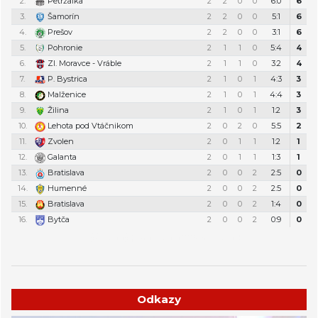
2.
Petržalka
2
2
0
0
6:0
6
3.
Šamorín
2
2
0
0
5:1
6
4.
Prešov
2
2
0
0
3:1
6
5.
Pohronie
2
1
1
0
5:4
4
6.
Zl. Moravce - Vráble
2
1
1
0
3:2
4
7.
P. Bystrica
2
1
0
1
4:3
3
8.
Malženice
2
1
0
1
4:4
3
9.
Žilina
2
1
0
1
1:2
3
10.
Lehota pod Vtáčnikom
2
0
2
0
5:5
2
11.
Zvolen
2
0
1
1
1:2
1
12.
Galanta
2
0
1
1
1:3
1
13.
Bratislava
2
0
0
2
2:5
0
14.
Humenné
2
0
0
2
2:5
0
15.
Bratislava
2
0
0
2
1:4
0
16.
Bytča
2
0
0
2
0:9
0
Týždenný plán tréningov a stretnutí
Odkazy