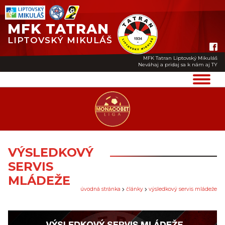
MFK TATRAN
LIPTOVSKÝ MIKULÁŠ
MFK Tatran Liptovský Mikuláš
Neváhaj a pridaj sa k nám aj TY
VÝSLEDKOVÝ
SERVIS
MLÁDEŽE
úvodná stránka
články
výsledkový servis mládeže