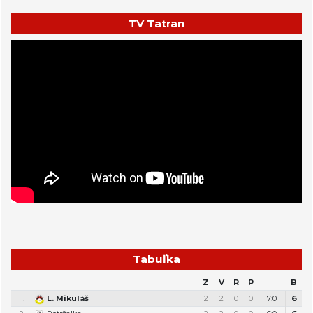
TV Tatran
Tabuľka
Z
V
R
P
B
1.
L. Mikuláš
2
2
0
0
7:0
6