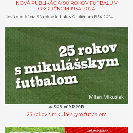
NOVÁ PUBLIKÁCIA: 90 ROKOV FUTBALU V
OKOLIČNOM 1934-2024
Nová publikácia: 90 rokov futbalu v Okoličnom 1934-2024
5106
19.12.2019
25 rokov s mikulášskym futbalom