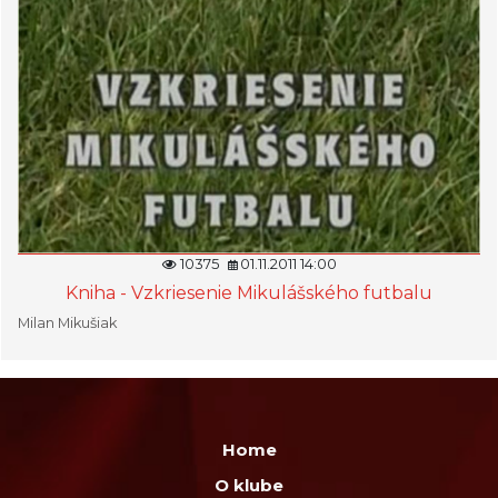
10375
01.11.2011 14:00
Kniha - Vzkriesenie Mikulášského futbalu
Milan Mikušiak
Home
O klube