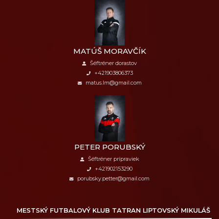
MATÚŠ MORAVČÍK
Šéftréner dorastov
+421903806373
matus.lm@gmail.com
PETER PORUBSKÝ
Šéftréner prípraviek
+421902153290
porubsky.petter@gmail.com
MESTSKÝ FUTBALOVÝ KLUB
TATRAN LIPTOVSKÝ MIKULÁŠ