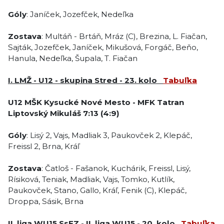
Góly
: Janíček, Jozefček, Nedeľka
Zostava
: Multáň - Brtáň, Mráz (C), Brezina, L. Fiačan,
Sajták, Jozefček, Janíček, Mikušová, Forgáč, Beňo,
Hanula, Nedeľka, Šupala, T. Fiačan
I. LMŽ - U12
- skupina Stred - 23. kolo
Tabuľka
U12
MŠK Kysucké Nové Mesto
-
MFK Tatran
Liptovský Mikuláš
7:13
(4:9)
Góly
: Lisý 2, Vajs, Madliak 3, Paukovček 2, Klepáč,
Freissl 2, Brna, Kráľ
Zostava
: Čatloš - Fašanok, Kuchárik, Freissl, Lisý,
Rísiková, Teniak, Madliak, Vajs, Tomko, Kutlík,
Paukovček, Stano, Gallo, Kráľ, Fenik (C), Klepáč,
Droppa, Sásik, Brna
II. liga WU15 SsFZ - II. liga WU15 - 20. kolo
Tabuľka