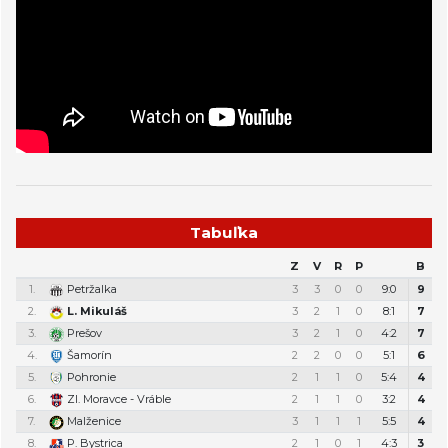
Tabuľka
Z
V
R
P
B
1.
Petržalka
3
3
0
0
9:0
9
2.
L. Mikuláš
3
2
1
0
8:1
7
3.
Prešov
3
2
1
0
4:2
7
4.
Šamorín
2
2
0
0
5:1
6
5.
Pohronie
2
1
1
0
5:4
4
6.
Zl. Moravce - Vráble
2
1
1
0
3:2
4
7.
Malženice
3
1
1
1
5:5
4
8.
P. Bystrica
2
1
0
1
4:3
3