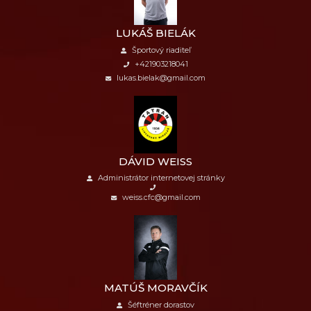
LUKÁŠ BIELÁK
Športový riaditeľ
+421903218041
lukas.bielak@gmail.com
DÁVID WEISS
Administrátor internetovej stránky
weiss.cfc@gmail.com
MATÚŠ MORAVČÍK
Šéftréner dorastov