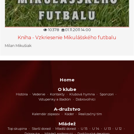
10378
01.11.2011 14:00
Kniha - Vzkriesenie Mikulášského futbalu
Milan Mikušiak
Home
O klube
História
Vedenie
Kontakty
Klubová hymna
Sponzori
Vstupenky a štadión
Dobrovoľníci
A-družstvo
Kalendár zápasov
Káder
Realizačný tím
Mládež
Top skupina
Starší dorast
Mladší dorast
U 15
U 14
U 13
U 12
Prípravka
Mládež podporujú
Rodičovské desatoro