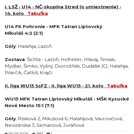
I. LSŽ - U14 - NČ-skupina Stred (o umiestnenie) -
14. kolo
Tabuľka
U14
FK Pohronie
-
MFK Tatran Liptovský
Mikuláš
4:2
(2:1)
Góly
: Halahija, Lazoň
Zostava
: Šichta - Lazoň, Hofreiter, Hlavaj, Teniak,
Mydliar, Šimko, Vyšný, Dvorožňák, Dudášik (C), Halahija,
Pilarčík, Čatloš, Krajčí
II. liga WU15 SsFZ - II. liga WU15 - 21. kolo
Tabuľka
WU15
MFK Tatran Liptovský Mikuláš
-
MŠK Kysucké
Nové Mesto
15
:1 (7:1)
Góly
: Rísiková 2, Mikušová 6, Halahijová, Vavrovičová,
Nevizánska 3, Semanová, Juráňová
26.05.2026
297
1