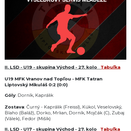
II. LSD - U19 - skupina Východ - 27. kolo
Tabuľka
U19
MFK Vranov nad Topľou
-
MFK Tatran
Liptovský Mikuláš
0:2 (0:0)
Góly
: Dorník, Kaprálik
Zostava
: Čurný - Kaprálik (Freissl), Kúkol, Veselovský,
Blaho (Baláž), Dorko, Mrlian, Dorník, Mojčák (C), Zubaj
(Válek), Fedor (Mišík)
II. LSD - U17 - skupina Východ - 27. kolo
Tabuľka