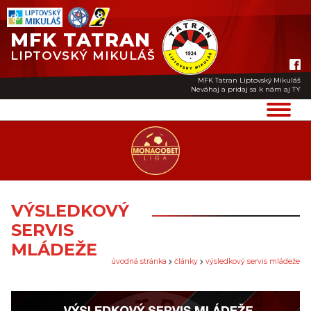
MFK TATRAN
LIPTOVSKÝ MIKULÁŠ
MFK Tatran Liptovský Mikuláš
Neváhaj a pridaj sa k nám aj TY
VÝSLEDKOVÝ
SERVIS
MLÁDEŽE
úvodná stránka
články
výsledkový servis mládeže