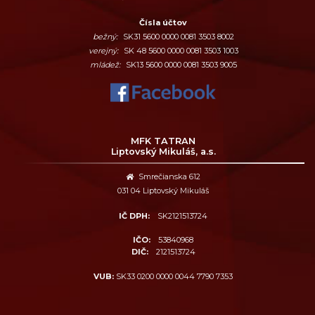
Čísla účtov
bežný:
SK31 5600 0000 0081 3503 8002
verejný:
SK 48 5600 0000 0081 3503 1003
mládež:
SK13 5600 0000 0081 3503 9005
MFK TATRAN
Liptovský Mikuláš, a.s.
Smrečianska 612
031 04 Liptovský Mikuláš
IČ DPH:
SK2121513724
IČO:
53840968
DIČ:
2121513724
VUB:
SK33 0200 0000 0044 7790 7353