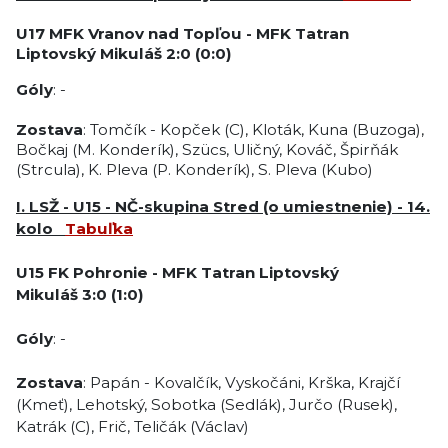
U17
MFK Vranov nad Topľou
-
MFK Tatran
Liptovský Mikuláš
2:0 (0:0)
Góly
: -
Zostava
: Tomčík
- Kopček (C), Kloták, Kuna (Buzoga),
Bočkaj (M. Konderík), Szücs, Uličný, Kováč, Špirňák
(Strcula), K. Pleva (P. Konderík), S. Pleva (Kubo)
I. LSŽ - U15 - NČ-skupina Stred (o umiestnenie) - 14.
kolo
Tabuľka
U15 FK Pohronie
-
MFK Tatran Liptovský
Mikuláš
3:0
(1:0)
Góly
: -
Zostava
: Papán - Kovalčík, Vyskočáni, Krška, Krajčí
(Kmeť), Lehotský, Sobotka (Sedlák), Jurčo (Rusek),
Katrák (C), Frič, Teličák (Václav)