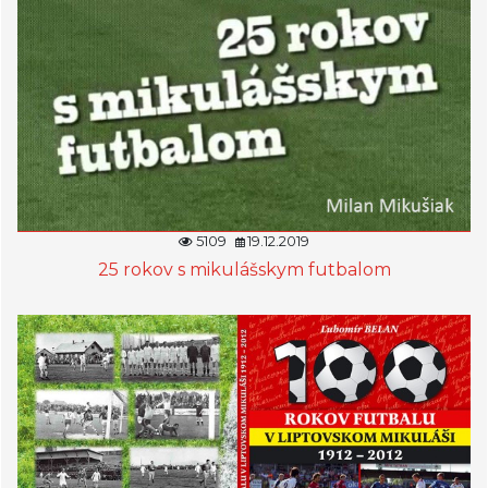
5109
19.12.2019
25 rokov s mikulášskym futbalom