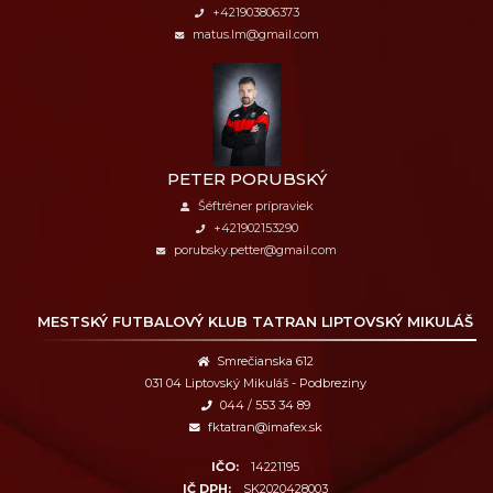
+421903806373
matus.lm@gmail.com
PETER PORUBSKÝ
Šéftréner prípraviek
+421902153290
porubsky.petter@gmail.com
MESTSKÝ FUTBALOVÝ KLUB
TATRAN LIPTOVSKÝ MIKULÁŠ
Smrečianska 612
031 04 Liptovský Mikuláš - Podbreziny
044 / 553 34 89
fktatran@imafex.sk
IČO:
14221195
IČ DPH:
SK2020428003