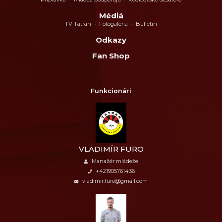
Médiá
TV Tatran
Fotogaléria
Bulletin
Odkazy
Fan Shop
Funkcionári
VLADIMÍR FURO
Manažér mládeže
+421905761436
vladimir.furo@gmail.com