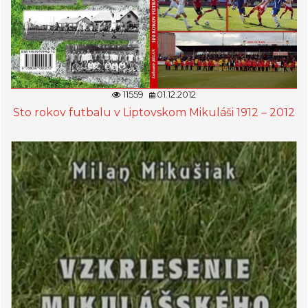
11559
01.12.2012
Sto rokov futbalu v Liptovskom Mikuláši 1912 – 2012