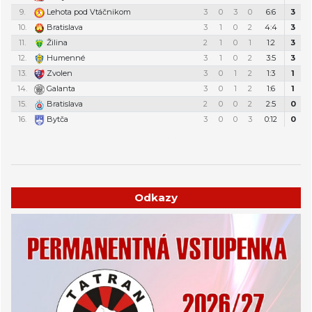
9.
Lehota pod Vtáčnikom
3
0
3
0
6:6
3
10.
Bratislava
3
1
0
2
4:4
3
11.
Žilina
2
1
0
1
1:2
3
12.
Humenné
3
1
0
2
3:5
3
13.
Zvolen
3
0
1
2
1:3
1
14.
Galanta
3
0
1
2
1:6
1
15.
Bratislava
2
0
0
2
2:5
0
16.
Bytča
3
0
0
3
0:12
0
Týždenný plán tréningov a stretnutí
Odkazy