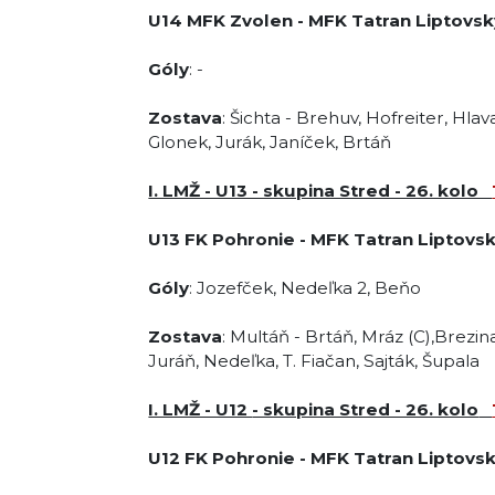
U14 MFK Zvolen - MFK Tatran Liptovský
Góly
: -
Zostava
: Šichta - Brehuv, Hofreiter, Hlava
Glonek, Jurák, Janíček, Brtáň
I. LMŽ - U13 - skupina Stred - 26. kolo
U13
FK Pohronie
-
MFK Tatran Liptovsk
Góly
: Jozefček, Nedeľka 2, Beňo
Zostava
: Multáň - Brtáň, Mráz (C),Brezin
Juráň, Nedeľka, T. Fiačan, Sajták, Šupala
I. LMŽ - U12
- skupina Stred - 26. kolo
U12 FK Pohronie
-
MFK Tatran Liptovsk