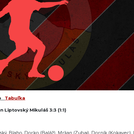
olo
Tabuľka
n Liptovský Mikuláš
3:3 (1:1)
vský, Blaho, Dorko (Baláž), Mrlian (Zubaj), Dorník (Kokavec), 