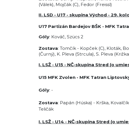
(Válek), Mojčák (C), Fedor (Freissl)
II. LSD - U17 - skupina Východ - 29. ko
U17 Partizán Bardejov BŠK -
MFK Tatra
Góly
: Kováč, Szücs 2
Zostava
: Tomčík - Kopček (C), Kloták, Bo
(Čurný), K. Pleva (Strcula), S. Pleva (Križka
I. LSŽ - U15 - NČ-skupina Stred (o umie
U15
MFK Zvolen -
MFK Tatran Liptovsk
Góly
: -
Zostava
: Papán (Húska) - Krška, Kovalčík,
Teličák
I. LSŽ - U14 - NČ-skupina Stred (o umi