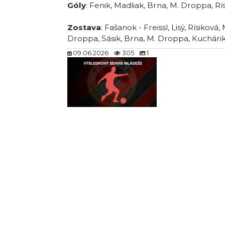
Góly
: Fenik, Madliak, Brna, M. Droppa, Rís
Zostava
: Fašanok - Freissl, Lisý, Rísiková
Droppa, Sásik, Brna, M. Droppa, Kuchárik,
09.06.2026
305
1