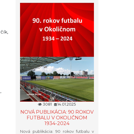
čík,
,
3081
14.01.2025
NOVÁ PUBLIKÁCIA: 90 ROKOV
FUTBALU V OKOLIČNOM
1934-2024
Nová publikácia: 90 rokov futbalu v