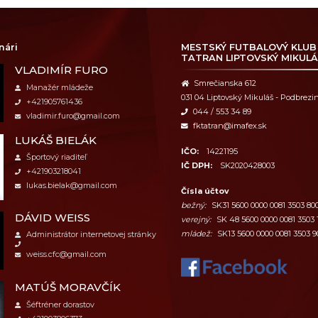
nári
MESTSKÝ FUTBALOVÝ KLUB
TATRAN LIPTOVSKÝ MIKULÁ
VLADIMÍR FURO
Smrečianska 612
Manažér mládeže
031 04 Liptovský Mikuláš - Podbrezi
+421905761436
044 / 553 34 89
vladimir.furo@gmail.com
fktatran@imafex.sk
LUKÁŠ BIELÁK
IČO:
14221195
Športový riaditeľ
IČ DPH:
SK2020428003
+421903218041
lukas.bielak@gmail.com
Čísla účtov
bežný:
SK31 5600 0000 0081 3503 80
DÁVID WEISS
verejný:
SK 48 5600 0000 0081 3503 
mládež:
SK13 5600 0000 0081 3503 9
Administrátor internetovej stránky
weiss.cfc@gmail.com
MATÚŠ MORAVČÍK
Šéftréner dorastov