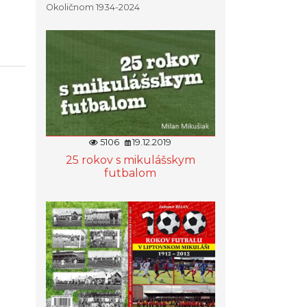
Okoličnom 1934-2024
5106
19.12.2019
25 rokov s mikulášskym
futbalom