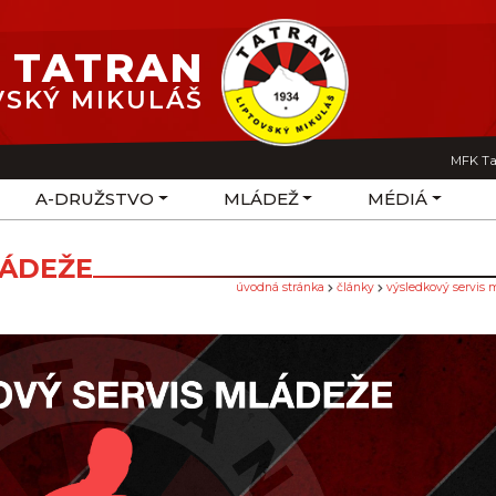
 TATRAN
VSKÝ MIKULÁŠ
MFK Ta
A-DRUŽSTVO
MLÁDEŽ
MÉDIÁ
LÁDEŽE
úvodná stránka
články
výsledkový servis 