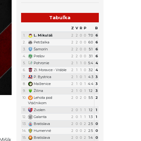
Tabuľka
Z
V
R
P
B
1.
L. Mikuláš
2
2
0
0
7:0
6
2.
Petržalka
2
2
0
0
6:0
6
3.
Šamorín
2
2
0
0
5:1
6
4.
Prešov
2
2
0
0
3:1
6
5.
Pohronie
2
1
1
0
5:4
4
6.
Zl. Moravce - Vráble
2
1
1
0
3:2
4
7.
P. Bystrica
2
1
0
1
4:3
3
8.
Malženice
2
1
0
1
4:4
3
9.
Žilina
2
1
0
1
1:2
3
10.
Lehota pod
2
0
2
0
5:5
2
Vtáčnikom
11.
Zvolen
2
0
1
1
1:2
1
12.
Galanta
2
0
1
1
1:3
1
13.
Bratislava
2
0
0
2
2:5
0
14.
Humenné
2
0
0
2
2:5
0
15.
Bratislava
2
0
0
2
1:4
0
Mišík