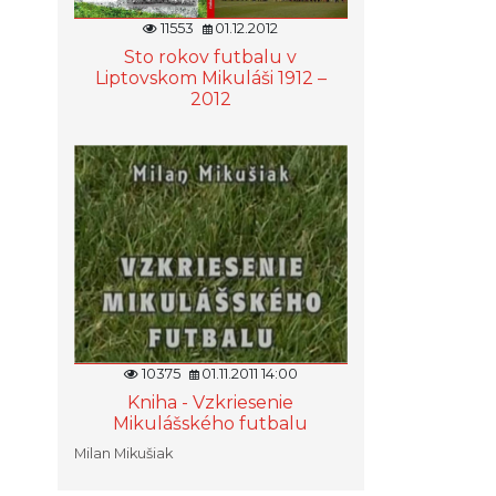
11553
01.12.2012
Sto rokov futbalu v
Liptovskom Mikuláši 1912 –
2012
10375
01.11.2011 14:00
Kniha - Vzkriesenie
Mikulášského futbalu
Milan Mikušiak