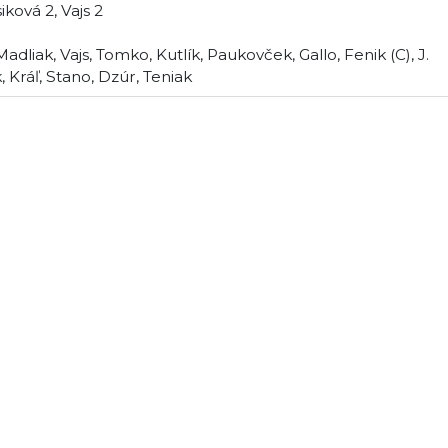
iková 2, Vajs 2
, Madliak, Vajs, Tomko, Kutlík, Paukovček, Gallo, Fenik (C), J.
 Kráľ, Stano, Dzúr, Teniak