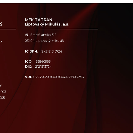
MFK TATRAN
Š
Liptovský Mikuláš, a.s.
Smrečianska 612
ny
031 04 Liptovský Mikuláš
IČ DPH:
SK2121513724
IČO:
53840968
DIČ:
2121513724
VUB:
SK33 0200 0000 0044 7790 7353
02
1003
005