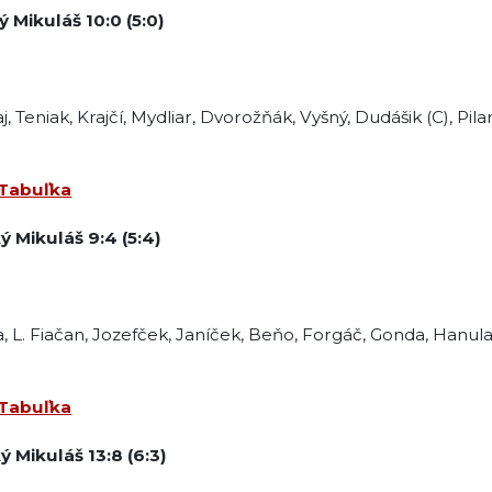
 Mikuláš 10:0 (5:0)
j, Teniak, Krajčí, Mydliar, Dvorožňák, Vyšný, Dudášik (C), Pilar
Tabuľka
ý Mikuláš
9:4
(5:4)
a, L. Fiačan, Jozefček, Janíček, Beňo, Forgáč, Gonda, Hanula
Tabuľka
ý Mikuláš
13:8
(6:3)