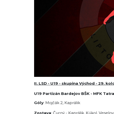
II. LSD - U19 - skupina Východ - 29. k
U19 Partizán Bardejov BŠK -
MFK Tatra
Góly
: Mojčák 2, Kaprálik
Zostava
: Čurný - Kaprálik, Kúkol, Veselo