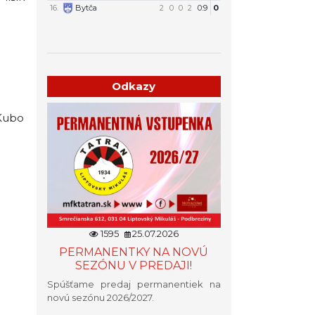
16.
Bytča
2
0
0
2
0:9
0
Týždenný plán tréningov a stretnutí
Odkazy
 Kubo
1595
25.07.2026
PERMANENTKY NA NOVÚ
SEZÓNU V PREDAJI!
Spúšťame predaj permanentiek na
novú sezónu 2026/2027.