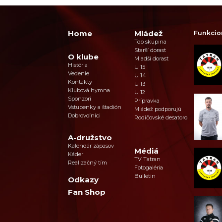
Home
Mládež
Funkcio
Top skupina
Starší dorast
O klube
Mladší dorast
História
U 15
Vedenie
U 14
Kontakty
U 13
Klubová hymna
U 12
Sponzori
Prípravka
Vstupenky a štadión
Mládež podporujú
Dobrovoľníci
Rodičovské desatoro
A-družstvo
Kalendár zápasov
Médiá
Káder
TV Tatran
Realizačný tím
Fotogaléria
Bulletin
Odkazy
Fan Shop