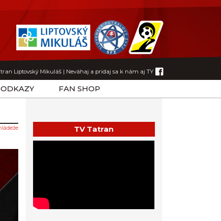
tran Liptovský Mikuláš
|
Neváhaj a pridaj sa k nám aj TY
ODKAZY
FAN SHOP
TV Tatran
mládeže