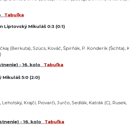
lo
Tabuľka
n Liptovský Mikuláš
0:3 (0:1)
čkaj (Berkuta), Szücs, Kováč, Špirňák, P. Konderík (Šichta),
)
stnenie) - 16. kolo
Tabuľka
ý Mikuláš
5:0 (2:0)
 Lehotský, Krajčí, Piovarči, Jurčo, Sedlák, Katrák (C), Rusek,
estnenie) - 16. kolo
Tabuľka